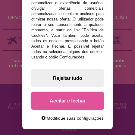
POLÍTICA DE COOKIES
personalizar a experiência do usuário,
divulgar ofertas comerciais
ENVIO E DEVOLUÇÕES
personalizadas ou realizar análises para
DEVOLUÇÕES / DIREITO DE LIVRE RESOLUÇÃO
otimizar nossa oferta. O utilizador pode
retirar o seu consentimento a qualquer
momento, a partir do link "Política de
Cookies". Você também pode aceitar
todos os cookies pressionando o botão
Aceitar e Fechar. É possível rejeitar
todos ou selecionar alguns dos cookies
usando o botão Configurações.
Trabalhamos com stocks permanentes para garantir
entregas rápidas no território peninsular, desde que a
encomenda seja feita até às 18h00.
Rejeitar tudo
Aceitar e fechar
© 2026 CasaDoPuzzle.com - Loja Online para comprar Puzzles e
Puzzles na Internet. Entrega rápida em 24 horas e segurança SSL
Modifique suas configurações