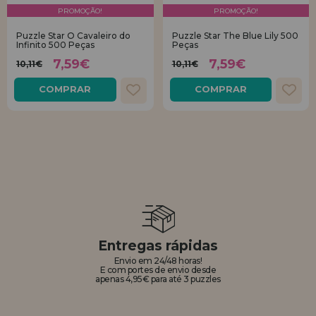
quero me cadastrar como
PROMOÇÃO!
PROMOÇÃO!
novo cliente
LIQUIDAÇÕES
Puzzle Star O Cavaleiro do
Puzzle Star The Blue Lily 500
Infinito 500 Peças
Peças
Ao criar uma conta em casadopuzzle.com você poderá fazer suas
7,59€
7,59€
10,11€
10,11€
compras rapidamente em nossa loja virtual, verificar o status de seus
EM FORMAÇÃO
pedidos e consultar suas operações anteriores.
COMPRAR
COMPRAR
info@casadopuzzle.pt
Vá em frente! Estávamos esperando por você.
NOVO CLIENTE
quero me cadastrar como
novo distribuidor
Entregas rápidas
Envio em 24/48 horas!
E com portes de envio desde
Você é um Profissional ou Empresa? Quer vender nossos produtos no
apenas 4,95€ para até 3 puzzles
seu negócio? Cadastre-se como distribuidor e conheça nossas
condições de venda com descontos especiais para distribuição.
Vá em frente! Estávamos esperando por você.