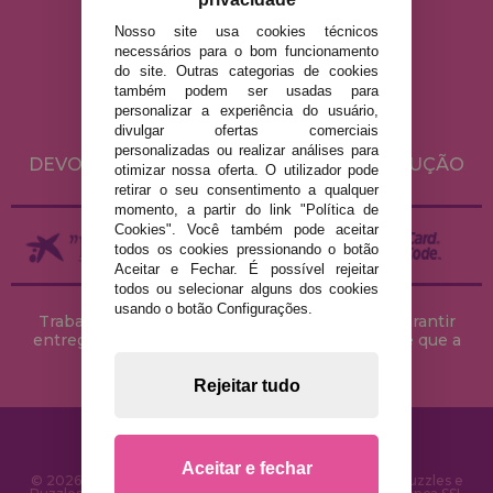
Nosso site usa cookies técnicos
AVISO LEGAL
necessários para o bom funcionamento
do site. Outras categorias de cookies
POLÍTICA DE PRIVACIDADE
também podem ser usadas para
POLÍTICA DE COOKIES
personalizar a experiência do usuário,
divulgar ofertas comerciais
ENVIO E DEVOLUÇÕES
personalizadas ou realizar análises para
DEVOLUÇÕES / DIREITO DE LIVRE RESOLUÇÃO
otimizar nossa oferta. O utilizador pode
retirar o seu consentimento a qualquer
momento, a partir do link "Política de
Cookies". Você também pode aceitar
todos os cookies pressionando o botão
Aceitar e Fechar. É possível rejeitar
todos ou selecionar alguns dos cookies
usando o botão Configurações.
Trabalhamos com stocks permanentes para garantir
entregas rápidas no território peninsular, desde que a
encomenda seja feita até às 18h00.
Rejeitar tudo
Aceitar e fechar
© 2026 CasaDoPuzzle.com - Loja Online para comprar Puzzles e