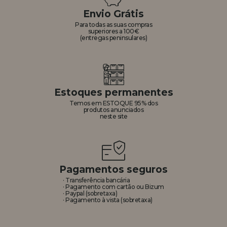
Envio Grátis
REGISTRO DE REVENDEDOR
Para todas as suas compras
superiores a 100€
(entregas peninsulares)
Estoques permanentes
Temos em ESTOQUE 95% dos
produtos anunciados
neste site
Pagamentos seguros
· Transferência bancária
· Pagamento com cartão ou Bizum
· Paypal (sobretaxa)
· Pagamento à vista (sobretaxa)