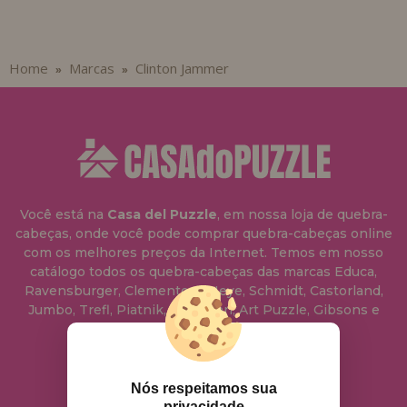
Home
Marcas
Clinton Jammer
»
»
Você está na
Casa del Puzzle
, em nossa loja de quebra-
cabeças, onde você pode comprar quebra-cabeças online
com os melhores preços da Internet. Temos em nosso
catálogo todos os quebra-cabeças das marcas Educa,
Ravensburger, Clementoni, Heye, Schmidt, Castorland,
Jumbo, Trefl, Piatnik, Anatolian, Art Puzzle, Gibsons e
muito mais.
info@casadopuzzle.pt
Nós respeitamos sua
privacidade