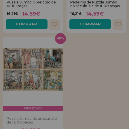
Puzzle Jumbo O Relógio de
Padeiros de Puzzle Jumbo
1000 Peças
do século XIX de 1000 peças
REGISTRO DE REVENDEDOR
14,59€
14,59€
16,21€
16,21€
COMPRAR
COMPRAR
-10%
PROMOÇÃO!
Puzzle Jumbo de artesanato
de 1.000 peças