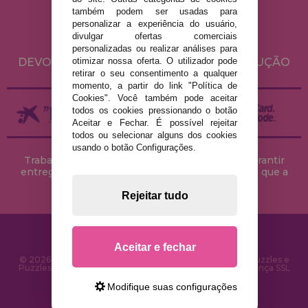
POLÍTICA DE PRIVACIDADE
também podem ser usadas para
POLÍTICA DE COOKIES
personalizar a experiência do usuário,
divulgar ofertas comerciais
ENVIO E DEVOLUÇÕES
personalizadas ou realizar análises para
DEVOLUÇÕES / DIREITO DE LIVRE RESOLUÇÃO
otimizar nossa oferta. O utilizador pode
retirar o seu consentimento a qualquer
momento, a partir do link "Política de
Cookies". Você também pode aceitar
todos os cookies pressionando o botão
Aceitar e Fechar. É possível rejeitar
todos ou selecionar alguns dos cookies
usando o botão Configurações.
Trabalhamos com stocks permanentes para garantir
entregas rápidas no território peninsular, desde que a
encomenda seja feita até às 18h00.
Rejeitar tudo
Aceitar e fechar
© 2026 CasaDoPuzzle.com - Loja Online para comprar Puzzles e
Puzzles na Internet. Entrega rápida em 24 horas e segurança SSL
Modifique suas configurações