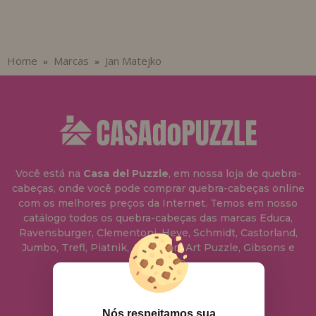
Home
Marcas
Jan Matejko
»
»
Você está na
Casa del Puzzle
, em nossa loja de quebra-
cabeças, onde você pode comprar quebra-cabeças online
com os melhores preços da Internet. Temos em nosso
catálogo todos os quebra-cabeças das marcas Educa,
Ravensburger, Clementoni, Heye, Schmidt, Castorland,
Jumbo, Trefl, Piatnik, Anatolian, Art Puzzle, Gibsons e
muito mais.
info@casadopuzzle.pt
Nós respeitamos sua