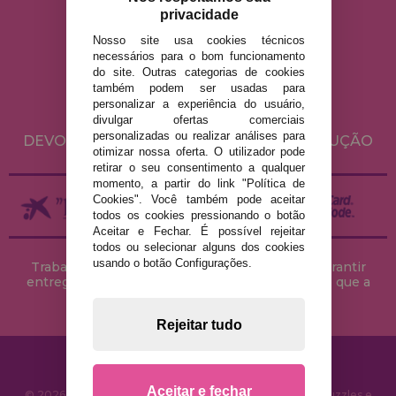
privacidade
Nosso site usa cookies técnicos
AVISO LEGAL
necessários para o bom funcionamento
POLÍTICA DE PRIVACIDADE
do site. Outras categorias de cookies
também podem ser usadas para
POLÍTICA DE COOKIES
personalizar a experiência do usuário,
ENVIO E DEVOLUÇÕES
divulgar ofertas comerciais
personalizadas ou realizar análises para
DEVOLUÇÕES / DIREITO DE LIVRE RESOLUÇÃO
otimizar nossa oferta. O utilizador pode
retirar o seu consentimento a qualquer
momento, a partir do link "Política de
Cookies". Você também pode aceitar
todos os cookies pressionando o botão
Aceitar e Fechar. É possível rejeitar
todos ou selecionar alguns dos cookies
usando o botão Configurações.
Trabalhamos com stocks permanentes para garantir
entregas rápidas no território peninsular, desde que a
encomenda seja feita até às 18h00.
Rejeitar tudo
Aceitar e fechar
© 2026 CasaDoPuzzle.com - Loja Online para comprar Puzzles e