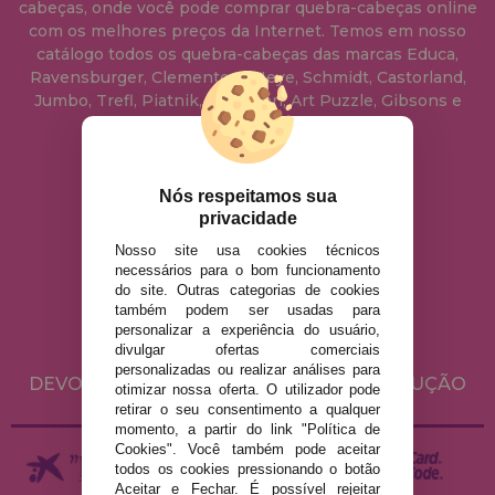
cabeças, onde você pode comprar quebra-cabeças online
com os melhores preços da Internet. Temos em nosso
catálogo todos os quebra-cabeças das marcas Educa,
Ravensburger, Clementoni, Heye, Schmidt, Castorland,
Jumbo, Trefl, Piatnik, Anatolian, Art Puzzle, Gibsons e
muito mais.
info@casadopuzzle.pt
Nós respeitamos sua
privacidade
Nosso site usa cookies técnicos
AVISO LEGAL
necessários para o bom funcionamento
do site. Outras categorias de cookies
POLÍTICA DE PRIVACIDADE
também podem ser usadas para
POLÍTICA DE COOKIES
personalizar a experiência do usuário,
divulgar ofertas comerciais
ENVIO E DEVOLUÇÕES
personalizadas ou realizar análises para
DEVOLUÇÕES / DIREITO DE LIVRE RESOLUÇÃO
otimizar nossa oferta. O utilizador pode
retirar o seu consentimento a qualquer
momento, a partir do link "Política de
Cookies". Você também pode aceitar
todos os cookies pressionando o botão
Aceitar e Fechar. É possível rejeitar