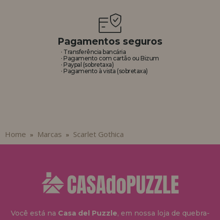
REGISTRO DE REVENDEDOR
Pagamentos seguros
· Transferência bancária
· Pagamento com cartão ou Bizum
· Paypal (sobretaxa)
· Pagamento à vista (sobretaxa)
Home
Marcas
Scarlet Gothica
»
»
Você está na
Casa del Puzzle
, em nossa loja de quebra-