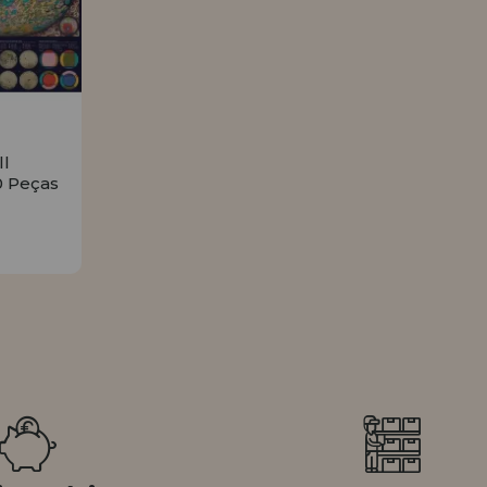
ll
0 Peças
R