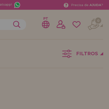
atsapp!
Precisa de
AJUDA
?
PT
0
FILTROS
trar como
stribuidor
sional ou Empresa? Quer vender nossos produtos no
stre-se como distribuidor e conheça nossas
a com descontos especiais para distribuição.
ávamos esperando por você.
DE REVENDEDOR