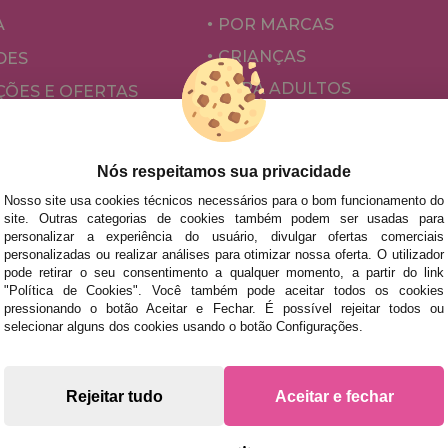
A
POR MARCAS
CRIANÇAS
DES
PARA ADULTOS
ÕES E OFERTAS
POR AUTORES
ACESSÓRIOS
Nós respeitamos sua privacidade
JOGOS DE TABULEIRO
Nosso site usa cookies técnicos necessários para o bom funcionamento do
site. Outras categorias de cookies também podem ser usadas para
personalizar a experiência do usuário, divulgar ofertas comerciais
personalizadas ou realizar análises para otimizar nossa oferta. O utilizador
pode retirar o seu consentimento a qualquer momento, a partir do link
"Política de Cookies". Você também pode aceitar todos os cookies
pressionando o botão Aceitar e Fechar. É possível rejeitar todos ou
selecionar alguns dos cookies usando o botão Configurações.
s rápidas no território peninsular, desde que a encomenda se
Rejeitar tudo
Aceitar e fechar