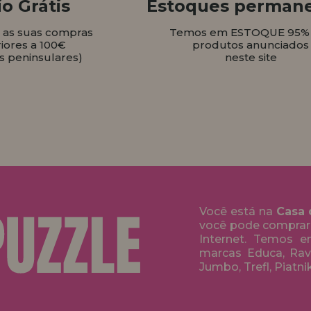
o Grátis
Estoques perman
s as suas compras
Temos em ESTOQUE 95%
iores a 100€
produtos anunciados
s peninsulares)
neste site
Você está na
Casa 
você pode comprar
Internet. Temos 
marcas Educa, Rave
Jumbo, Trefl, Piatni