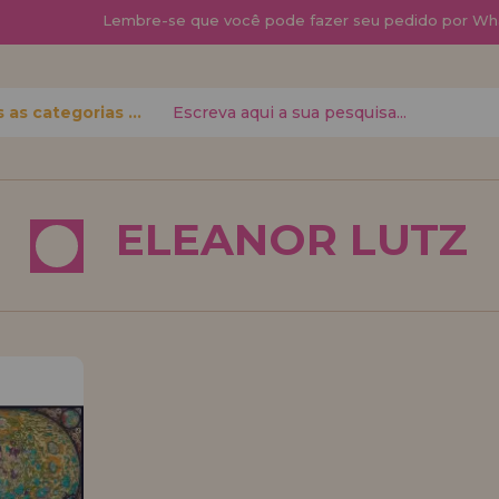
Lembre-se que
você pode fazer seu pedido por Wh
Todas as categorias
 senha?
ELEANOR LUTZ
quero me cadas
novo di
á fazer suas
Você é um Profis
 status de
seu negócio? Cada
condições de vend
Vá em frente! Est
REGISTRO 