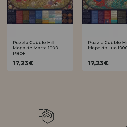
LIQUIDAÇÕES
EM FORMAÇÃO
info@casadopuzzle.pt
Puzzle Cobble Hill
Puzzle Cobble Hi
Mapa de Marte 1000
Mapa da Lua 100
Piece
17,23€
17,23€
17,23€
17,23€
COMPRAR
COMPRA