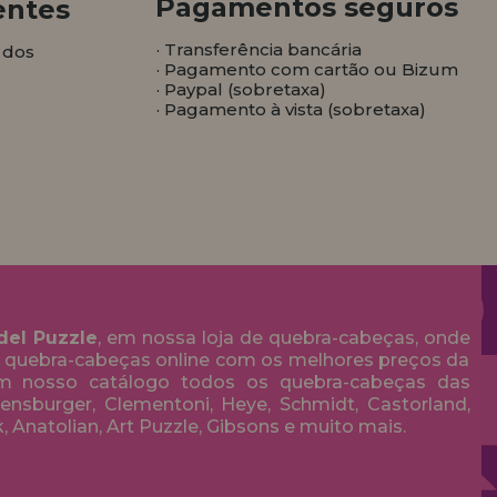
Pagamentos seguros
entes
· Transferência bancária
 dos
· Pagamento com cartão ou Bizum
· Paypal (sobretaxa)
· Pagamento à vista (sobretaxa)
del Puzzle
, em nossa loja de quebra-cabeças, onde
 quebra-cabeças online com os melhores preços da
em nosso catálogo todos os quebra-cabeças das
nsburger, Clementoni, Heye, Schmidt, Castorland,
k, Anatolian, Art Puzzle, Gibsons e muito mais.