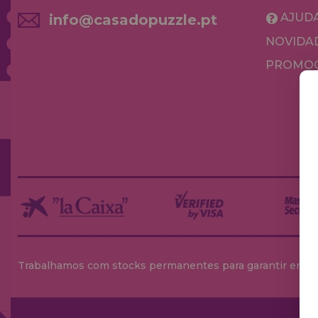
AJUD
info@casadopuzzle.pt
NOVIDA
PROMOÇ
Trabalhamos com stocks permanentes para garantir entrega