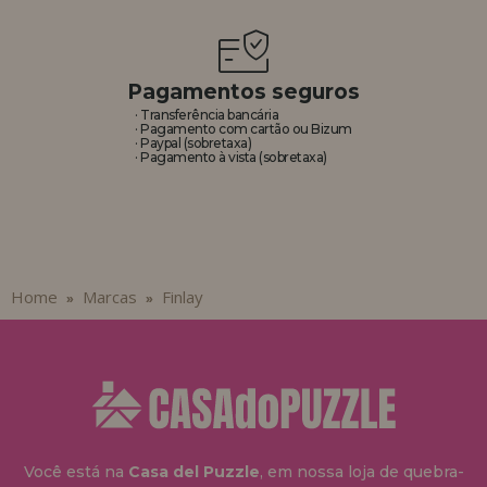
REGISTRO DE REVENDEDOR
Pagamentos seguros
· Transferência bancária
· Pagamento com cartão ou Bizum
· Paypal (sobretaxa)
· Pagamento à vista (sobretaxa)
Home
Marcas
Finlay
»
»
Você está na
Casa del Puzzle
, em nossa loja de quebra-