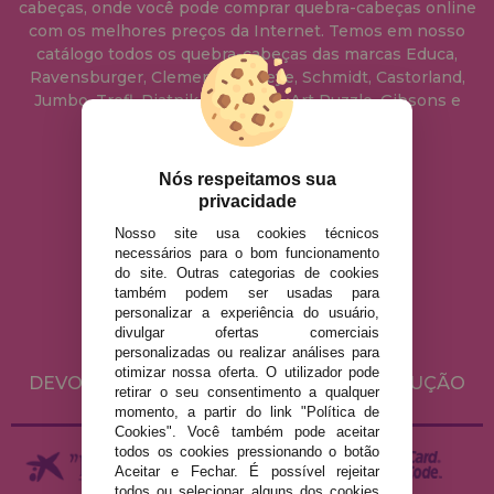
cabeças, onde você pode comprar quebra-cabeças online
com os melhores preços da Internet. Temos em nosso
catálogo todos os quebra-cabeças das marcas Educa,
Ravensburger, Clementoni, Heye, Schmidt, Castorland,
Jumbo, Trefl, Piatnik, Anatolian, Art Puzzle, Gibsons e
muito mais.
Nós respeitamos sua
info@casadopuzzle.pt
privacidade
Nosso site usa cookies técnicos
necessários para o bom funcionamento
AVISO LEGAL
do site. Outras categorias de cookies
POLÍTICA DE PRIVACIDADE
também podem ser usadas para
personalizar a experiência do usuário,
POLÍTICA DE COOKIES
divulgar ofertas comerciais
ENVIO E DEVOLUÇÕES
personalizadas ou realizar análises para
otimizar nossa oferta. O utilizador pode
DEVOLUÇÕES / DIREITO DE LIVRE RESOLUÇÃO
retirar o seu consentimento a qualquer
momento, a partir do link "Política de
Cookies". Você também pode aceitar
todos os cookies pressionando o botão
Aceitar e Fechar. É possível rejeitar
todos ou selecionar alguns dos cookies