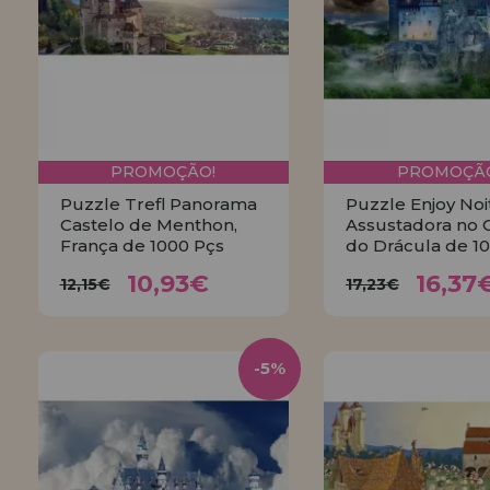
PROMOÇÃO!
PROMOÇÃO
Puzzle Trefl Panorama
Puzzle Enjoy Noi
Castelo de Menthon,
Assustadora no 
França de 1000 Pçs
do Drácula de 1
10,93€
16,3
12,15€
17,23€
10,93€
16,37
12,15€
17,23€
COMPRAR
COMPRA
-5%