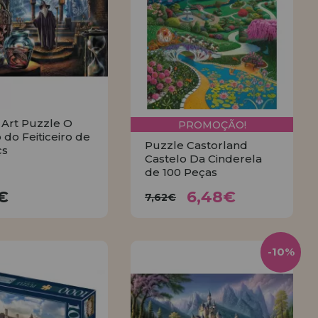
 Art Puzzle O
PROMOÇÃO!
 do Feiticeiro de
Puzzle Castorland
çs
Castelo Da Cinderela
de 100 Peças
6,48€
13,16€
7,62€
6€
6,48€
7,62€
COMPRAR
COMPRAR
-10%