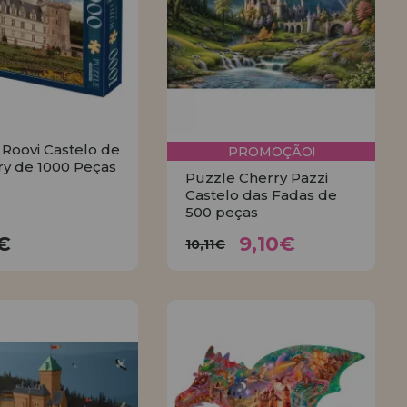
 Roovi Castelo de
PROMOÇÃO!
ry de 1000 Peças
Puzzle Cherry Pazzi
Castelo das Fadas de
500 peças
9,10€
12,15€
10,11€
5€
9,10€
10,11€
COMPRAR
COMPRAR