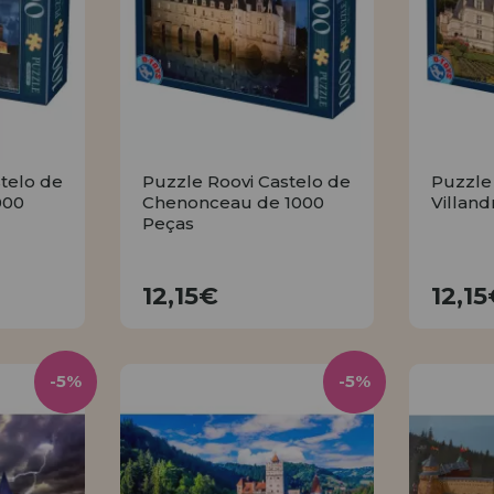
telo de
Puzzle Roovi Castelo de
Puzzle
000
Chenonceau de 1000
Villand
Peças
12,15€
12,15€
12,1
R
COMPRAR
-5%
-5%