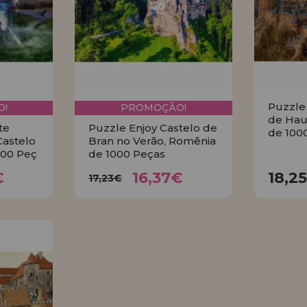
Puzzle 
!
PROMOÇÃO!
de Hau
te
Puzzle Enjoy Castelo de
de 100
Castelo
Bran no Verão, Romênia
000 Peç
de 1000 Peças
7€
16,37€
17,23€
€
16,37€
18,2
17,23€
R
COMPRAR