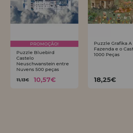
Puzzle Grafika A
PROMOÇÃO!
Fazenda e o Cas
Puzzle Bluebird
1000 Peças
Castelo
Neuschwanstein entre
Nuvens 500 peças
10,57€
18,25€
11,13€
10,57€
18,25€
11,13€
COMPRA
COMPRAR