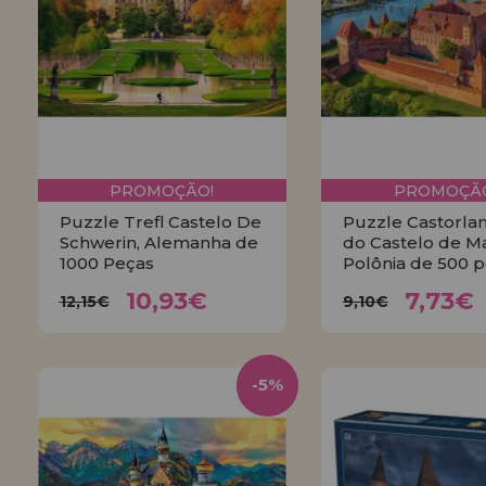
PROMOÇÃO!
PROMOÇÃO
Puzzle Trefl Castelo De
Puzzle Castorlan
Schwerin, Alemanha de
do Castelo de M
1000 Peças
Polônia de 500 
10,93€
7,73
12,15€
9,10€
10,93€
7,73€
12,15€
9,10€
COMPRAR
COMPRA
-5%