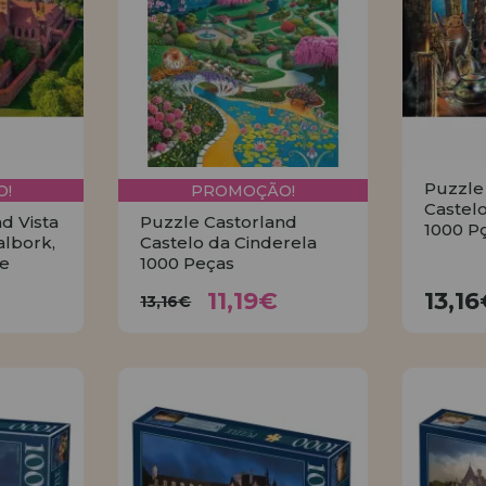
Puzzle
!
PROMOÇÃO!
Castelo
d Vista
Puzzle Castorland
1000 P
albork,
Castelo da Cinderela
pe
1000 Peças
€
11,19€
13,16€
11,19€
13,1
13,16€
R
COMPRAR