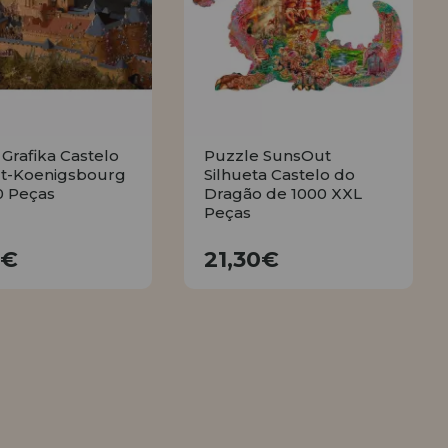
Grafika Castelo
Puzzle SunsOut
t-Koenigsbourg
Silhueta Castelo do
0 Peças
Dragão de 1000 XXL
Peças
18,25€
21,30€
5€
21,30€
COMPRAR
COMPRAR