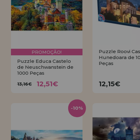
Puzzle Roovi Cas
PROMOÇÃO!
Hunedoara de 1
Puzzle Educa Castelo
Peças
de Neuschwanstein de
1000 Peças
12,51€
12,15€
13,16€
12,51€
12,15€
13,16€
COMPRA
COMPRAR
-10%