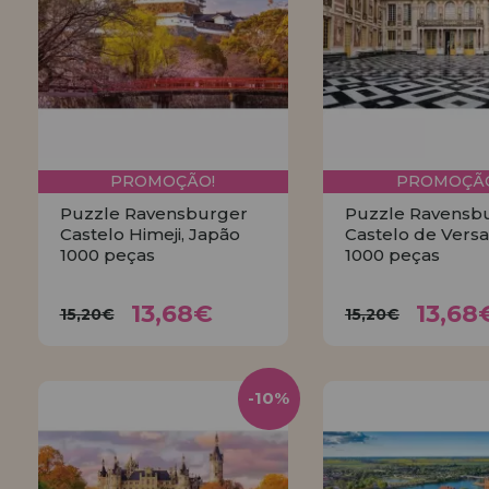
PROMOÇÃO!
PROMOÇÃO
Puzzle Ravensburger
Puzzle Ravensb
Castelo Himeji, Japão
Castelo de Versa
1000 peças
1000 peças
13,68€
13,6
15,20€
15,20€
13,68€
13,68
15,20€
15,20€
COMPRAR
COMPRA
-10%