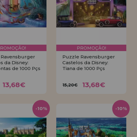
PROMOÇÃO!
PROMOÇÃO!
 Ravensburger
Puzzle Ravensburger
s da Disney:
Castelos da Disney:
ntas de 1000 Pçs
Tiana de 1000 Pçs
13,68€
13,68€
,20€
15,20€
13,68€
13,68€
15,20€
COMPRAR
COMPRAR
-10%
-10%