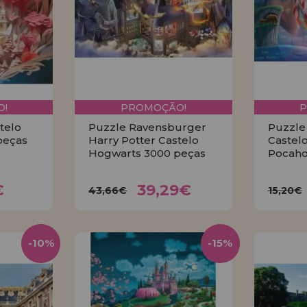
!
PROMOÇÃO!
telo
Puzzle Ravensburger
Puzzle
peças
Harry Potter Castelo
Castelo
Hogwarts 3000 peças
Pocaho
1€
39,29€
43,66€
15
€
39,29€
43,66€
15,20€
R
COMPRAR
-10%
-15%