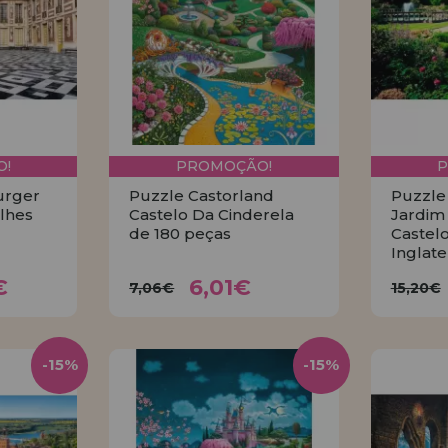
!
PROMOÇÃO!
urger
Puzzle Castorland
Puzzle
lhes
Castelo Da Cinderela
Jardim 
de 180 peças
Castelo
Inglate
8€
6,01€
7,06€
15
€
6,01€
7,06€
15,20€
R
COMPRAR
-15%
-15%