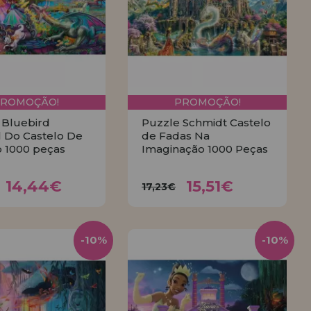
PROMOÇÃO!
PROMOÇÃO!
 Bluebird
Puzzle Schmidt Castelo
l Do Castelo De
de Fadas Na
 1000 peças
Imaginação 1000 Peças
14,44€
15,51€
20€
17,23€
14,44€
15,51€
17,23€
COMPRAR
COMPRAR
-10%
-10%