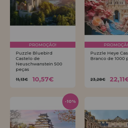
PROMOÇÃO!
PROMOÇÃO
Puzzle Bluebird
Puzzle Heye Cas
Castelo de
Branco de 1000 
Neuschwanstein 500
peças
10,57€
22,1
11,13€
23,28€
10,57€
22,11
11,13€
23,28€
COMPRAR
COMPRA
-10%