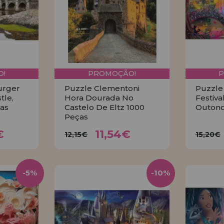
!
PROMOÇÃO!
urger
Puzzle Clementoni
Puzzle
tle,
Hora Dourada No
Festiva
ças
Castelo De Eltz 1000
Outono
Peças
8€
11,54€
12,15€
15,
€
11,54€
12,15€
15,20€
R
COMPRAR
-5%
-10%