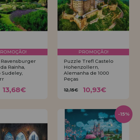
PROMOÇÃO!
PROMOÇÃO!
 Ravensburger
Puzzle Trefl Castelo
da Rainha,
Hohenzollern,
 Sudeley,
Alemanha de 1000
rr
Peças
13,68€
10,93€
,20€
12,15€
13,68€
10,93€
12,15€
COMPRAR
COMPRAR
-15%