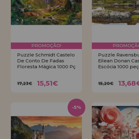
LIQUIDAÇÕES
EM FORMAÇÃO
info@casadopuzzle.pt
PROMOÇÃO!
PROMOÇÃO
Puzzle Schmidt Castelo
Puzzle Ravensb
De Conto De Fadas
Eilean Donan Cas
Floresta Mágica 1000 Pç
Escócia 1000 pe
15,51€
13,6
17,23€
15,20€
15,51€
13,68
17,23€
15,20€
COMPRAR
COMPRA
-5%