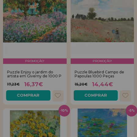
PROMOÇÃO!
PROMOÇÃO!
Puzzle Enjoy o jardim do
Puzzle Bluebird Campo de
artista em Giverny de 1000 P
Papoulas 1000 Peças
16,37€
14,44€
17,23€
15,20€
COMPRAR
COMPRAR
-10%
-5%