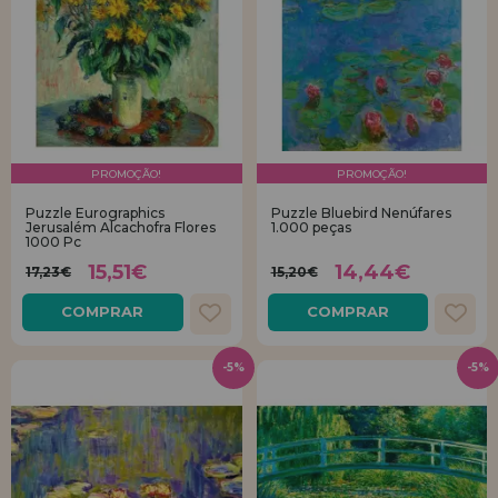
PROMOÇÃO!
PROMOÇÃO!
Puzzle Eurographics
Puzzle Bluebird Nenúfares
Jerusalém Alcachofra Flores
1.000 peças
1000 Pc
15,51€
14,44€
17,23€
15,20€
COMPRAR
COMPRAR
-5%
-5%