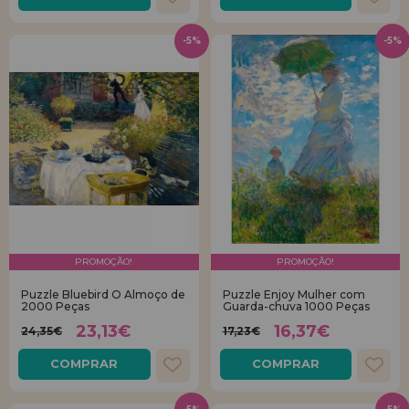
-5%
-5%
PROMOÇÃO!
PROMOÇÃO!
Puzzle Bluebird O Almoço de
Puzzle Enjoy Mulher com
2000 Peças
Guarda-chuva 1000 Peças
23,13€
16,37€
24,35€
17,23€
COMPRAR
COMPRAR