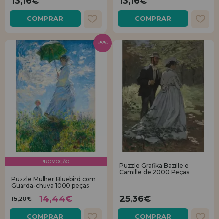
13,16€
13,16€
COMPRAR
COMPRAR
-5%
PROMOÇÃO!
Puzzle Grafika Bazille e
Camille de 2000 Peças
Puzzle Mulher Bluebird com
Guarda-chuva 1000 peças
14,44€
25,36€
15,20€
COMPRAR
COMPRAR