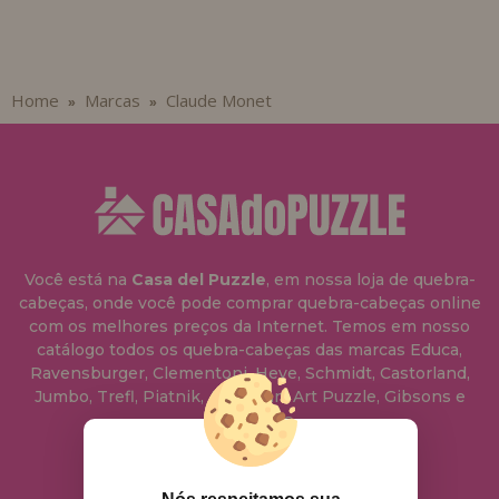
Home
Marcas
Claude Monet
»
»
Você está na
Casa del Puzzle
, em nossa loja de quebra-
cabeças, onde você pode comprar quebra-cabeças online
com os melhores preços da Internet. Temos em nosso
catálogo todos os quebra-cabeças das marcas Educa,
Ravensburger, Clementoni, Heye, Schmidt, Castorland,
Jumbo, Trefl, Piatnik, Anatolian, Art Puzzle, Gibsons e
muito mais.
info@casadopuzzle.pt