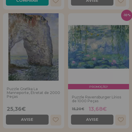
COMPRAR
AVISE
-10%
PROMOÇÃO!
Puzzle Grafika La
Manneporte, Étretat de 2000
Peças
Puzzle Ravensburger Lírios
de 1000 Peças
25,36€
13,68€
15,20€
AVISE
AVISE