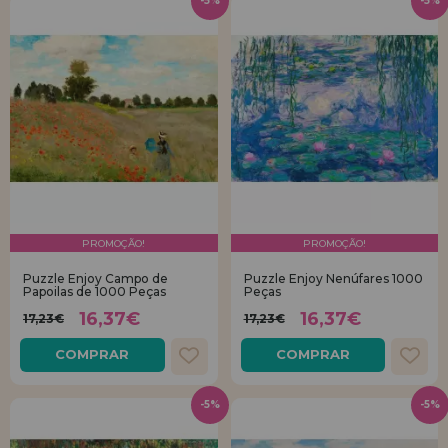
-5%
-5%
PROMOÇÃO!
PROMOÇÃO!
Puzzle Enjoy Campo de
Puzzle Enjoy Nenúfares 1000
Papoilas de 1000 Peças
Peças
16,37€
16,37€
17,23€
17,23€
COMPRAR
COMPRAR
-5%
-5%