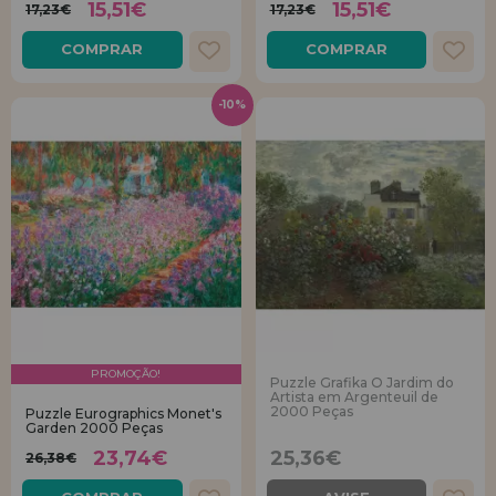
15,51€
15,51€
17,23€
17,23€
COMPRAR
COMPRAR
-10%
PROMOÇÃO!
Puzzle Grafika O Jardim do
Artista em Argenteuil de
2000 Peças
Puzzle Eurographics Monet's
Garden 2000 Peças
23,74€
25,36€
26,38€