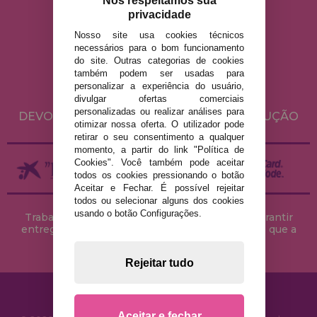
Nós respeitamos sua
privacidade
Nosso site usa cookies técnicos
AVISO LEGAL
necessários para o bom funcionamento
POLÍTICA DE PRIVACIDADE
do site. Outras categorias de cookies
também podem ser usadas para
POLÍTICA DE COOKIES
personalizar a experiência do usuário,
ENVIO E DEVOLUÇÕES
divulgar ofertas comerciais
personalizadas ou realizar análises para
DEVOLUÇÕES / DIREITO DE LIVRE RESOLUÇÃO
otimizar nossa oferta. O utilizador pode
retirar o seu consentimento a qualquer
momento, a partir do link "Política de
Cookies". Você também pode aceitar
todos os cookies pressionando o botão
Aceitar e Fechar. É possível rejeitar
todos ou selecionar alguns dos cookies
usando o botão Configurações.
Trabalhamos com stocks permanentes para garantir
entregas rápidas no território peninsular, desde que a
encomenda seja feita até às 18h00.
Rejeitar tudo
Aceitar e fechar