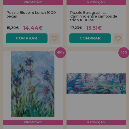
PROMOÇÃO!
PROMOÇÃO!
Puzzle Bluebird Lunch 1000
Puzzle Eurographics
peças
Caminho entre campos de
trigo 1000 pe
14,44€
15,51€
15,20€
17,23€
COMPRAR
COMPRAR
-10%
-10%
PROMOÇÃO!
PROMOÇÃO!