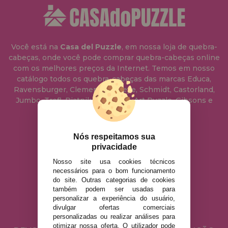
Você está na
Casa del Puzzle
, em nossa loja de quebra-
cabeças, onde você pode comprar quebra-cabeças online
com os melhores preços da Internet. Temos em nosso
catálogo todos os quebra-cabeças das marcas Educa,
Ravensburger, Clementoni, Heye, Schmidt, Castorland,
Jumbo, Trefl, Piatnik, Anatolian, Art Puzzle, Gibsons e
muito mais.
Nós respeitamos sua
info@casadopuzzle.pt
privacidade
Nosso site usa cookies técnicos
necessários para o bom funcionamento
AVISO LEGAL
do site. Outras categorias de cookies
POLÍTICA DE PRIVACIDADE
também podem ser usadas para
personalizar a experiência do usuário,
POLÍTICA DE COOKIES
divulgar ofertas comerciais
ENVIO E DEVOLUÇÕES
personalizadas ou realizar análises para
otimizar nossa oferta. O utilizador pode