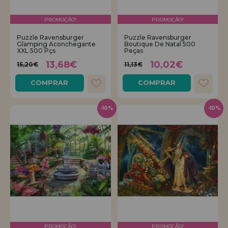
PROMOÇÃO!
PROMOÇÃO!
Puzzle Ravensburger
Puzzle Ravensburger
Glamping Aconchegante
Boutique De Natal 500
XXL 500 Pçs
Peças
13,68€
10,02€
15,20€
11,13€
COMPRAR
COMPRAR
-10%
-10%
PROMOÇÃO!
PROMOÇÃO!