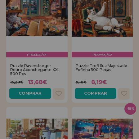
PROMOÇÃO!
PROMOÇÃO!
Puzzle Ravensburger
Puzzle Trefl Sua Majestade
Retiro Aconchegante XXL
Fofinha 500 Peças
500 Pçs
13,68€
8,19€
15,20€
9,10€
COMPRAR
COMPRAR
-10%