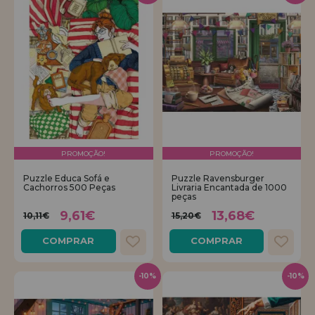
PROMOÇÃO!
PROMOÇÃO!
Puzzle Educa Sofá e
Puzzle Ravensburger
Cachorros 500 Peças
Livraria Encantada de 1000
peças
9,61€
13,68€
10,11€
15,20€
COMPRAR
COMPRAR
-10%
-10%