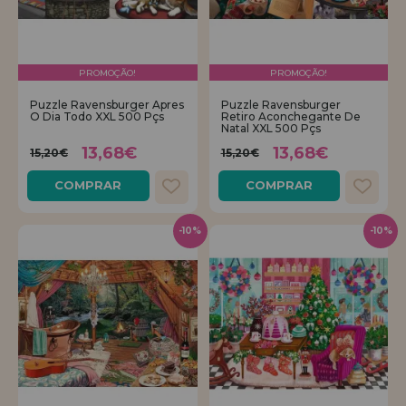
PROMOÇÃO!
PROMOÇÃO!
Puzzle Ravensburger Apres
Puzzle Ravensburger
O Dia Todo XXL 500 Pçs
Retiro Aconchegante De
Natal XXL 500 Pçs
13,68€
13,68€
15,20€
15,20€
COMPRAR
COMPRAR
-10%
-10%