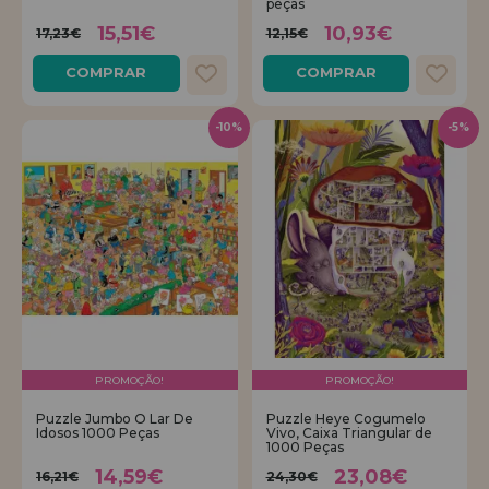
peças
15,51€
10,93€
17,23€
12,15€
COMPRAR
COMPRAR
-10%
-5%
PROMOÇÃO!
PROMOÇÃO!
Puzzle Jumbo O Lar De
Puzzle Heye Cogumelo
Idosos 1000 Peças
Vivo, Caixa Triangular de
1000 Peças
14,59€
23,08€
16,21€
24,30€