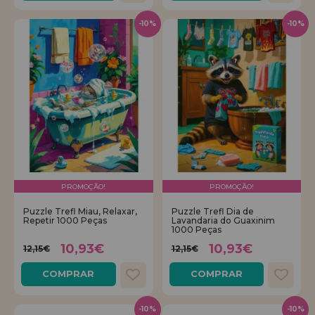
-10%
-10%
PROMOÇÃO!
PROMOÇÃO!
Puzzle Trefl Miau, Relaxar,
Puzzle Trefl Dia de
Repetir 1000 Peças
Lavandaria do Guaxinim
1000 Peças
10,93€
10,93€
12,15€
12,15€
COMPRAR
COMPRAR
-10%
-10%