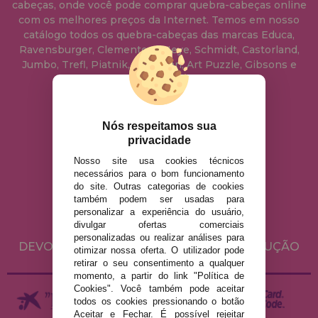
cabeças, onde você pode comprar quebra-cabeças online
com os melhores preços da Internet. Temos em nosso
catálogo todos os quebra-cabeças das marcas Educa,
Ravensburger, Clementoni, Heye, Schmidt, Castorland,
Jumbo, Trefl, Piatnik, Anatolian, Art Puzzle, Gibsons e
muito mais.
info@casadopuzzle.pt
Nós respeitamos sua
privacidade
Nosso site usa cookies técnicos
AVISO LEGAL
necessários para o bom funcionamento
do site. Outras categorias de cookies
POLÍTICA DE PRIVACIDADE
também podem ser usadas para
POLÍTICA DE COOKIES
personalizar a experiência do usuário,
divulgar ofertas comerciais
ENVIO E DEVOLUÇÕES
personalizadas ou realizar análises para
DEVOLUÇÕES / DIREITO DE LIVRE RESOLUÇÃO
otimizar nossa oferta. O utilizador pode
retirar o seu consentimento a qualquer
momento, a partir do link "Política de
Cookies". Você também pode aceitar
todos os cookies pressionando o botão
Aceitar e Fechar. É possível rejeitar