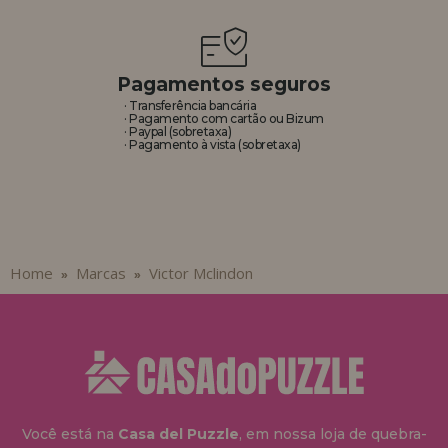
REGISTRO DE REVENDEDOR
Pagamentos seguros
· Transferência bancária
· Pagamento com cartão ou Bizum
· Paypal (sobretaxa)
· Pagamento à vista (sobretaxa)
Home
Marcas
Victor Mclindon
»
»
Você está na
Casa del Puzzle
, em nossa loja de quebra-