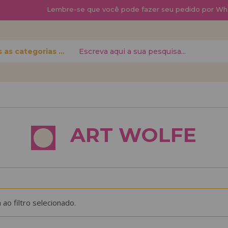
Lembre-se que
você pode fazer seu pedido por Wh
Todas as categorias
 senha?
quero me cadas
novo di
ART WOLFE
á fazer suas
Você é um Profis
 status de
seu negócio? Cada
condições de vend
Vá em frente! Est
o filtro selecionado.
REGISTRO 