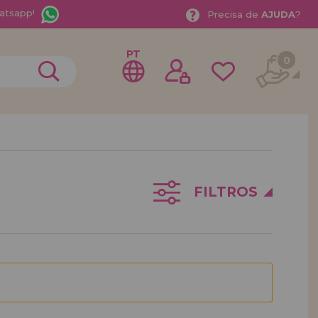
atsapp!
Precisa de
AJUDA
?
PT
0
trar como
stribuidor
FILTROS
sional ou Empresa? Quer vender nossos produtos no
stre-se como distribuidor e conheça nossas
a com descontos especiais para distribuição.
ávamos esperando por você.
DE REVENDEDOR