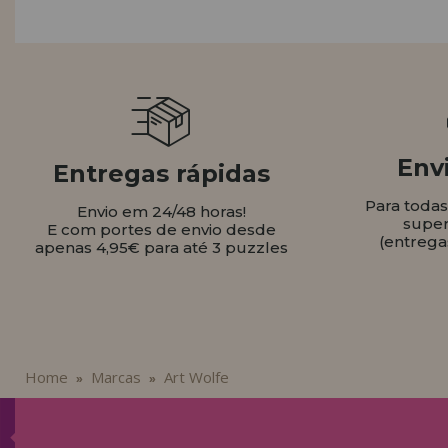
LIQUIDAÇÕES
EM FORMAÇÃO
info@casadopuzzle.pt
Envi
Entregas rápidas
Para toda
Envio em 24/48 horas!
super
E com portes de envio desde
(entrega
apenas 4,95€ para até 3 puzzles
Home
Marcas
Art Wolfe
»
»