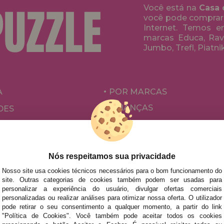
Você está na
Casa 
você pode comprar
Internet. Temos 
marcas Educa, Rave
Jumbo, Trefl, Piatni
A
POR MARCAS
CRIANÇAS
DES
PARA ADULTOS
ÕES E OFERTAS
POR AUTORES
ACESSÓRIOS
Nós respeitamos sua privacidade
JOGOS DE TABULEIRO
Nosso site usa cookies técnicos necessários para o bom funcionamento do
site. Outras categorias de cookies também podem ser usadas para
personalizar a experiência do usuário, divulgar ofertas comerciais
personalizadas ou realizar análises para otimizar nossa oferta. O utilizador
pode retirar o seu consentimento a qualquer momento, a partir do link
"Política de Cookies". Você também pode aceitar todos os cookies