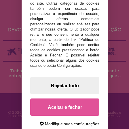
do site. Outras categorias de cookies
POLÍTICA DE PRIVACIDADE
também podem ser usadas para
POLÍTICA DE COOKIES
personalizar a experiência do usuário,
divulgar ofertas comerciais
ENVIO E DEVOLUÇÕES
personalizadas ou realizar análises para
DEVOLUÇÕES / DIREITO DE LIVRE RESOLUÇÃO
otimizar nossa oferta. O utilizador pode
retirar o seu consentimento a qualquer
momento, a partir do link "Política de
Cookies". Você também pode aceitar
todos os cookies pressionando o botão
Aceitar e Fechar. É possível rejeitar
todos ou selecionar alguns dos cookies
usando o botão Configurações.
Trabalhamos com stocks permanentes para garantir
entregas rápidas no território peninsular, desde que a
encomenda seja feita até às 18h00.
Rejeitar tudo
Aceitar e fechar
© 2026 CasaDoPuzzle.com - Loja Online para comprar Puzzles e
Puzzles na Internet. Entrega rápida em 24 horas e segurança SSL
Modifique suas configurações