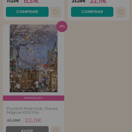
15,51€
22,11€
17,23€
23,28€
COMPRAR
COMPRAR
-5%
PROMOÇÃO!
Puzzle Ei Pixie Dust, Chaves
Mágicas 1000 Pçs
22,11€
23,28€
AVISE