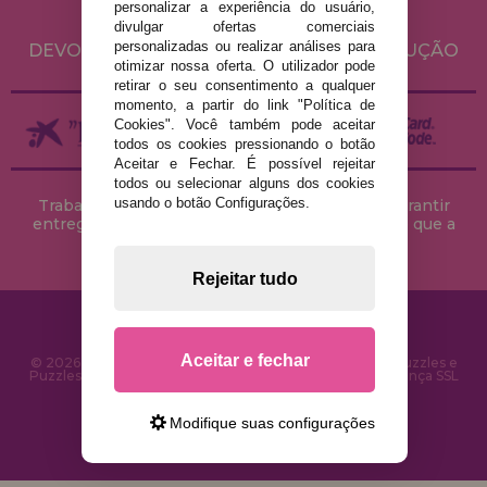
personalizar a experiência do usuário,
ENVIO E DEVOLUÇÕES
divulgar ofertas comerciais
personalizadas ou realizar análises para
DEVOLUÇÕES / DIREITO DE LIVRE RESOLUÇÃO
otimizar nossa oferta. O utilizador pode
retirar o seu consentimento a qualquer
momento, a partir do link "Política de
Cookies". Você também pode aceitar
todos os cookies pressionando o botão
Aceitar e Fechar. É possível rejeitar
todos ou selecionar alguns dos cookies
usando o botão Configurações.
Trabalhamos com stocks permanentes para garantir
entregas rápidas no território peninsular, desde que a
encomenda seja feita até às 18h00.
Rejeitar tudo
Aceitar e fechar
© 2026 CasaDoPuzzle.com - Loja Online para comprar Puzzles e
Puzzles na Internet. Entrega rápida em 24 horas e segurança SSL
Modifique suas configurações