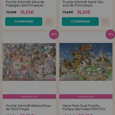
Puzzle Schmidt Selva da
Puzzle Schmidt Natal Céu
Papagaio de1000 peças
azul de 1000 peças
REGISTRO DE REVENDEDOR
15,51€
15,51€
17,23€
17,23€
COMPRAR
COMPRAR
-10%
-5%
PROMOÇÃO!
PROMOÇÃO!
Puzzle Schmidt Beleza Rosa
Heye Pixie Dust Puzzle,
de 1000 Peças
Parque das Fadas 1000 Pzs