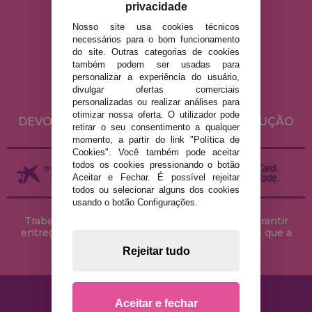
privacidade
Nosso site usa cookies técnicos
necessários para o bom funcionamento
AVISO LEGAL
do site. Outras categorias de cookies
POLÍTICA DE PRIVACIDADE
também podem ser usadas para
personalizar a experiência do usuário,
POLÍTICA DE COOKIES
divulgar ofertas comerciais
ENVIO E DEVOLUÇÕES
personalizadas ou realizar análises para
otimizar nossa oferta. O utilizador pode
DEVOLUÇÕES / DIREITO DE LIVRE RESOLUÇÃO
retirar o seu consentimento a qualquer
momento, a partir do link "Política de
Cookies". Você também pode aceitar
todos os cookies pressionando o botão
Aceitar e Fechar. É possível rejeitar
todos ou selecionar alguns dos cookies
usando o botão Configurações.
Trabalhamos com stocks permanentes para garantir
entregas rápidas no território peninsular, desde que a
encomenda seja feita até às 18h00.
Rejeitar tudo
Aceitar e fechar