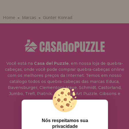
Home
Marcas
Günter Konrad
»
»
Você está na
Casa del Puzzle
, em nossa loja de quebra-
cabeças, onde você pode comprar quebra-cabeças online
com os melhores preços da Internet. Temos em nosso
catálogo todos os quebra-cabeças das marcas Educa,
Ravensburger, Clementoni, Heye, Schmidt, Castorland,
Jumbo, Trefl, Piatnik, Anatolian, Art Puzzle, Gibsons e
muito mais.
info@casadopuzzle.pt
Nós respeitamos sua
privacidade