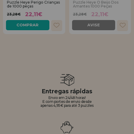
Puzzle Heye Perigo Crianças
Puzzle Heye O Beijo Dos
de 1000 peças
Amantes 1000 Peças
REGISTRO DE REVENDEDOR
22,11€
22,11€
23,28€
23,28€
COMPRAR
AVISE
Entregas rápidas
Envio em 24/48 horas!
E com portes de envio desde
apenas 4,95€ para até 3 puzzles