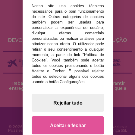
Nosso site usa cookies técnicos
AVISO LEGAL
necessários para o bom funcionamento
POLÍTICA DE PRIVACIDADE
do site. Outras categorias de cookies
também podem ser usadas para
POLÍTICA DE COOKIES
personalizar a experiência do usuário,
ENVIO E DEVOLUÇÕES
divulgar ofertas comerciais
personalizadas ou realizar análises para
DEVOLUÇÕES / DIREITO DE LIVRE RESOLUÇÃO
otimizar nossa oferta. O utilizador pode
retirar o seu consentimento a qualquer
momento, a partir do link "Política de
Cookies". Você também pode aceitar
todos os cookies pressionando o botão
Aceitar e Fechar. É possível rejeitar
todos ou selecionar alguns dos cookies
usando o botão Configurações.
Trabalhamos com stocks permanentes para garantir
entregas rápidas no território peninsular, desde que a
encomenda seja feita até às 18h00.
Rejeitar tudo
Aceitar e fechar
© 2026 CasaDoPuzzle.com - Loja Online para comprar Puzzles e
Puzzles na Internet. Entrega rápida em 24 horas e segurança SSL