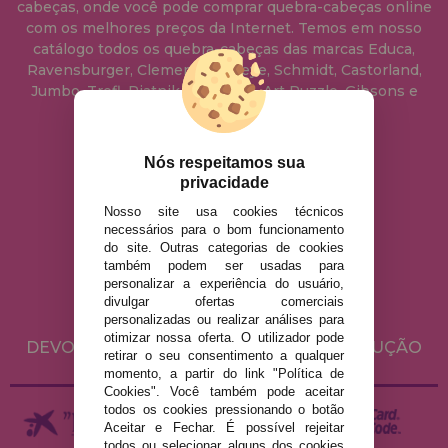
cabeças, onde você pode comprar quebra-cabeças online
com os melhores preços da Internet. Temos em nosso
catálogo todos os quebra-cabeças das marcas Educa,
Ravensburger, Clementoni, Heye, Schmidt, Castorland,
Jumbo, Trefl, Piatnik, Anatolian, Art Puzzle, Gibsons e
muito mais.
Nós respeitamos sua
info@casadopuzzle.pt
privacidade
Nosso site usa cookies técnicos
necessários para o bom funcionamento
AVISO LEGAL
do site. Outras categorias de cookies
POLÍTICA DE PRIVACIDADE
também podem ser usadas para
personalizar a experiência do usuário,
POLÍTICA DE COOKIES
divulgar ofertas comerciais
ENVIO E DEVOLUÇÕES
personalizadas ou realizar análises para
otimizar nossa oferta. O utilizador pode
DEVOLUÇÕES / DIREITO DE LIVRE RESOLUÇÃO
retirar o seu consentimento a qualquer
momento, a partir do link "Política de
Cookies". Você também pode aceitar
todos os cookies pressionando o botão
Aceitar e Fechar. É possível rejeitar
todos ou selecionar alguns dos cookies