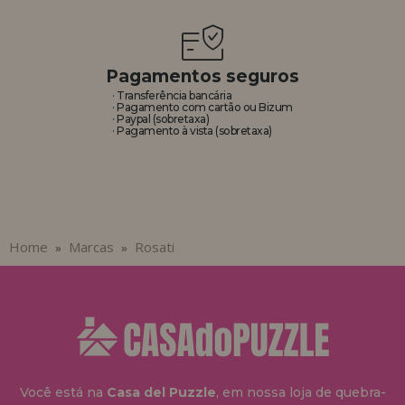
REGISTRO DE REVENDEDOR
Pagamentos seguros
· Transferência bancária
· Pagamento com cartão ou Bizum
· Paypal (sobretaxa)
· Pagamento à vista (sobretaxa)
Home
Marcas
Rosati
»
»
Você está na
Casa del Puzzle
, em nossa loja de quebra-