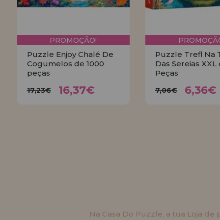
PROMOÇÃO!
PROMOÇÃO
Puzzle Enjoy Chalé De
Puzzle Trefl Na 
Cogumelos de 1000
Das Sereias XXL 
peças
Peças
16,37€
6,3
17,23€
7,06€
16,37€
6,36€
17,23€
7,06€
COMPRAR
COMPRA
Na Casa Do Puzzle, a tua Loja de p