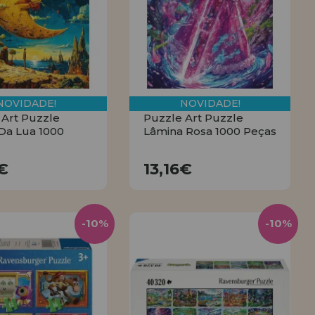
NOVIDADE!
NOVIDADE!
 Art Puzzle
Puzzle Art Puzzle
Da Lua 1000
Lâmina Rosa 1000 Peças
13,16€
13,16€
6€
13,16€
COMPRAR
COMPRAR
-10%
-10%