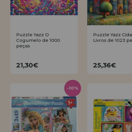
Puzzle Yazz O
Puzzle Yazz Cid
Cogumelo de 1000
Livros de 1023 p
peças
21,30€
25,36€
21,30€
25,36€
COMPRAR
COMPRA
-10%