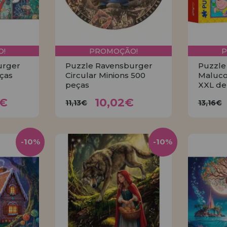
!
PROMOÇÃO!
urger
Puzzle Ravensburger
Puzzle
eças
Circular Minions 500
Maluco
peças
XXL de
8€
10,02€
11,13€
13
8€
10,02€
11,13€
13,16€
R
COMPRAR
-10%
-10%