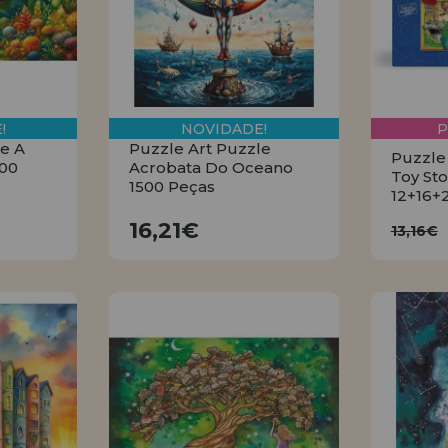
!
NOVIDADE!
le A
Puzzle Art Puzzle
Puzzle
000
Acrobata Do Oceano
Toy Sto
1500 Peças
12+16+
16,21€
13
16,21€
13,16€
R
COMPRAR