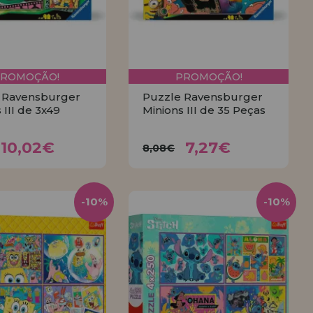
PROMOÇÃO!
PROMOÇÃO!
 Ravensburger
Puzzle Ravensburger
 III de 3x49
Minions III de 35 Peças
10,02€
7,27€
,13€
8,08€
10,02€
7,27€
8,08€
COMPRAR
COMPRAR
-10%
-10%