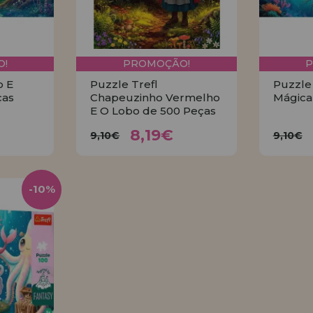
!
PROMOÇÃO!
o E
Puzzle Trefl
Puzzle 
ças
Chapeuzinho Vermelho
Mágica
E O Lobo de 500 Peças
€
8,19€
9,10€
9
8,19€
9,10€
9,10€
R
COMPRAR
-10%