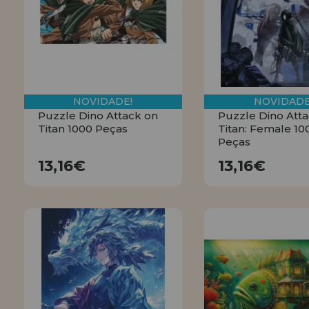
LIQUIDAÇÕES
EM FORMAÇÃO
info@casadopuzzle.pt
NOVIDADE!
NOVIDADE
Puzzle Dino Attack on
Puzzle Dino Att
Titan 1000 Peças
Titan: Female 10
Peças
13,16€
13,16€
13,16€
13,16€
COMPRAR
COMPRA