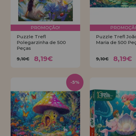
PROMOÇÃO!
PROMOÇÃO
Puzzle Trefl
Puzzle Trefl Joã
Polegarzinha de 500
Maria de 500 Pe
Peças
8,19€
8,19
9,10€
9,10€
8,19€
8,19€
9,10€
9,10€
COMPRAR
COMPRA
-5%