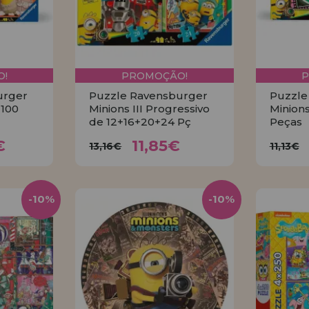
!
PROMOÇÃO!
urger
Puzzle Ravensburger
Puzzle
 100
Minions III Progressivo
Minions
de 12+16+20+24 Pç
Peças
8€
11,85€
13,16€
11
€
11,85€
13,16€
11,13€
R
COMPRAR
-10%
-10%