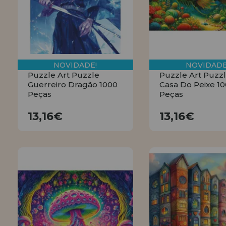
NOVIDADE!
NOVIDADE
Puzzle Art Puzzle
Puzzle Art Puzz
Guerreiro Dragão 1000
Casa Do Peixe 1
Peças
Peças
13,16€
13,16€
13,16€
13,16€
COMPRAR
COMPRA