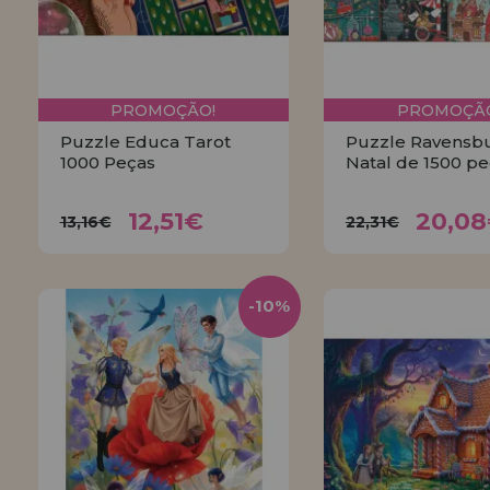
PROMOÇÃO!
PROMOÇÃO
Puzzle Educa Tarot
Puzzle Ravensb
1000 Peças
Natal de 1500 p
12,51€
20,0
13,16€
22,31€
12,51€
20,0
13,16€
22,31€
COMPRAR
COMPRA
-10%