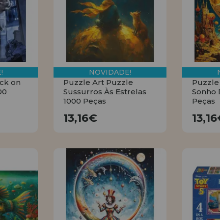
!
NOVIDADE!
ack on
Puzzle Art Puzzle
Puzzle
00
Sussurros Às Estrelas
Sonho 
1000 Peças
Peças
13,16€
13,16€
13,1
R
COMPRAR