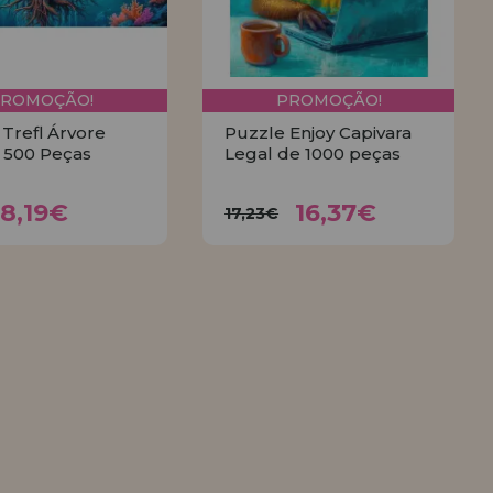
PROMOÇÃO!
PROMOÇÃO!
Trefl Árvore
Puzzle Enjoy Capivara
 500 Peças
Legal de 1000 peças
8,19€
16,37€
,10€
17,23€
8,19€
16,37€
17,23€
COMPRAR
COMPRAR