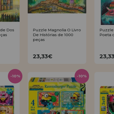
ade Dos
Puzzle Magnolia O Livro
Puzzle
eças
De Histórias de 1000
Poeta 
peças
23,33€
23,33€
23,3
R
COMPRAR
-10%
-10%