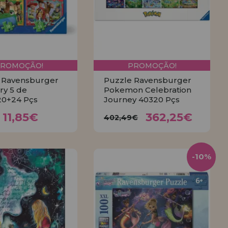
PROMOÇÃO!
PROMOÇÃO!
 Ravensburger
Puzzle Ravensburger
ry 5 de
Pokemon Celebration
20+24 Pçs
Journey 40320 Pçs
11,85€
362,25€
,16€
402,49€
11,85€
362,25€
402,49€
COMPRAR
COMPRAR
-10%