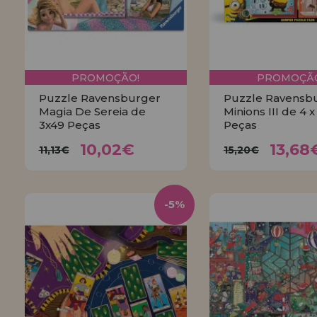
PROMOÇÃO!
PROMOÇÃO
Puzzle Ravensburger
Puzzle Ravensb
Magia De Sereia de
Minions III de 4 x
3x49 Peças
Peças
10,02€
13,6
11,13€
15,20€
10,02€
13,68
11,13€
15,20€
COMPRAR
COMPRA
-5%