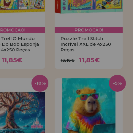
PROMOÇÃO!
PROMOÇÃO!
 Trefl O Mundo
Puzzle Trefl Stitch
 Do Bob Esponja
Incrível XXL de 4x250
 4x250 Peças
Peças
11,85€
11,85€
,16€
13,16€
11,85€
11,85€
13,16€
COMPRAR
COMPRAR
-10%
-5%