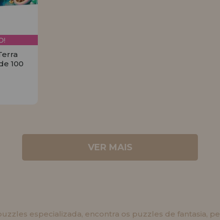
!
Terra
de 100
6€
R
VER MAIS
uzzles especializada, encontra os puzzles de fantasia, per