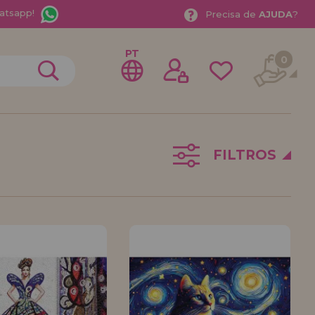
atsapp!
Precisa de
AJUDA
?
PT
0
FILTROS
trar como
stribuidor
sional ou Empresa? Quer vender nossos produtos no
stre-se como distribuidor e conheça nossas
a com descontos especiais para distribuição.
ávamos esperando por você.
DE REVENDEDOR