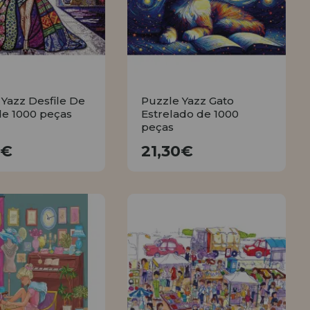
Yazz Desfile De
Puzzle Yazz Gato
e 1000 peças
Estrelado de 1000
peças
21,30€
21,30€
0€
21,30€
COMPRAR
COMPRAR