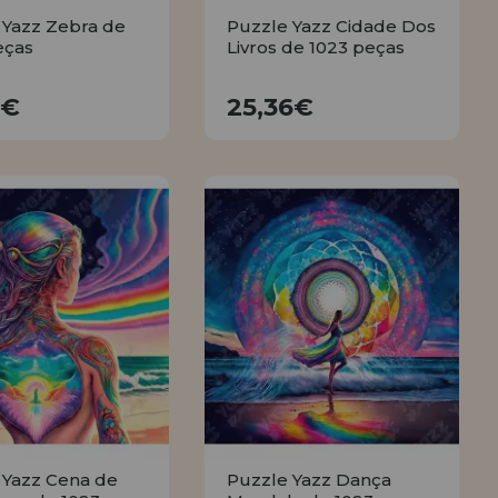
 Yazz Zebra de
Puzzle Yazz Cidade Dos
eças
Livros de 1023 peças
21,30€
25,36€
0€
25,36€
COMPRAR
COMPRAR
 Yazz Cena de
Puzzle Yazz Dança