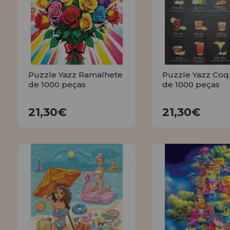
LIQUIDAÇÕES
EM FORMAÇÃO
info@casadopuzzle.pt
Puzzle Yazz Ramalhete
Puzzle Yazz Coq
de 1000 peças
de 1000 peças
21,30€
21,30€
21,30€
21,30€
COMPRAR
COMPRA