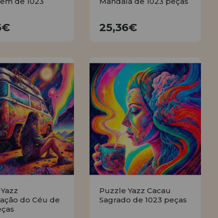
em de 1023
Mandala de 1023 peças
25,36€
25,36€
6€
25,36€
COMPRAR
COMPRAR
 Yazz
Puzzle Yazz Cacau
ação do Céu de
Sagrado de 1023 peças
eças
25,36€
25,36€