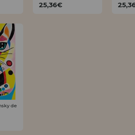
25,36€
25,3
R
COMPRAR
nsky de
R