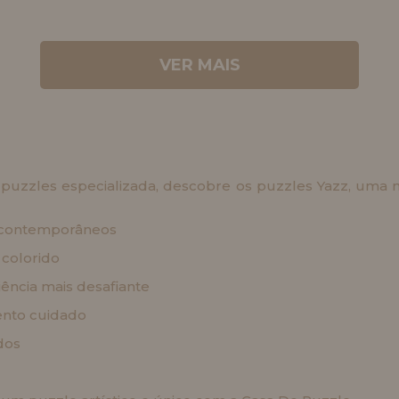
VER MAIS
e puzzles especializada, descobre os puzzles Yazz, u
as contemporâneos
 colorido
iência mais desafiante
nto cuidado
dos