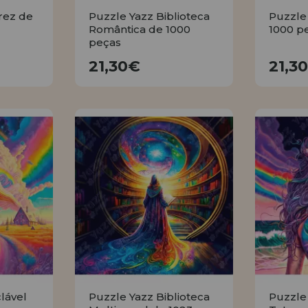
rez de
Puzzle Yazz Biblioteca
Puzzle
Romântica de 1000
1000 p
peças
21,30€
21,30€
21,3
R
COMPRAR
clável
Puzzle Yazz Biblioteca
Puzzle