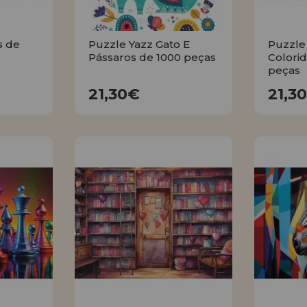
s de
Puzzle Yazz Gato E
Puzzle
Pássaros de 1000 peças
Colorid
peças
21,30€
21,30€
21,3
R
COMPRAR