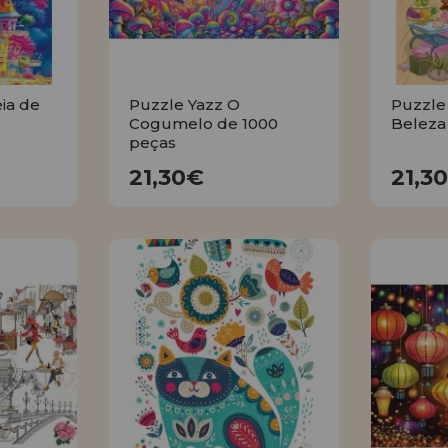
ia de
Puzzle Yazz O
Puzzle
Cogumelo de 1000
Beleza
peças
21,30€
21,30€
21,3
R
COMPRAR