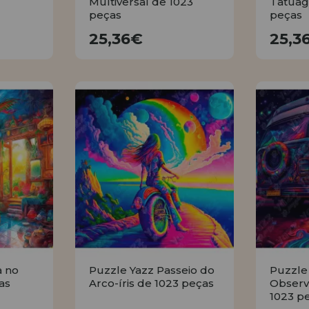
Multiversal de 1023
Tatuag
peças
peças
25,36€
25,36€
25,3
R
COMPRAR
a no
Puzzle Yazz Passeio do
Puzzle
as
Arco-íris de 1023 peças
Observ
1023 p
25,36€