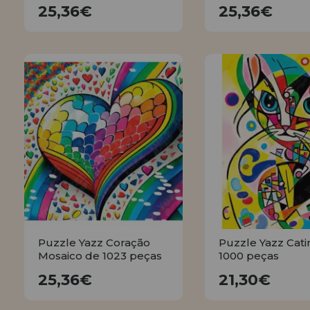
25,36€
25,36€
COMPRAR
COMPRA
Puzzle Yazz Coração
Puzzle Yazz Cati
Mosaico de 1023 peças
1000 peças
25,36€
21,30€
25,36€
21,30€
COMPRAR
COMPRA