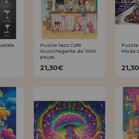
uetéis
Puzzle Yazz Café
Puzzle 
Aconchegante de 1000
Moda d
peças
21,30€
21,30€
21,3
R
COMPRAR