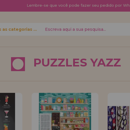
Lembre-se que
você pode fazer seu pedido por Wh
Todas as categorias
 senha?
PUZZLES YAZZ
quero me cadas
novo di
á fazer suas
Você é um Profis
 status de
seu negócio? Cada
condições de vend
Vá em frente! Est
REGISTRO 