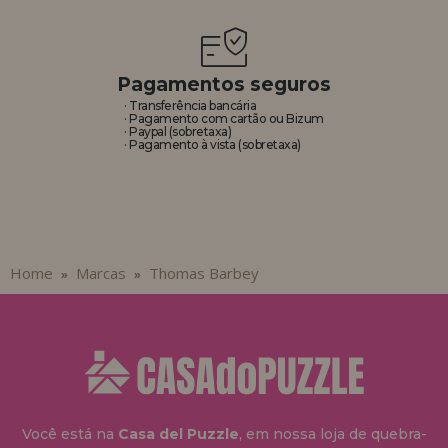
REGISTRO DE REVENDEDOR
Pagamentos seguros
· Transferência bancária
· Pagamento com cartão ou Bizum
· Paypal (sobretaxa)
· Pagamento à vista (sobretaxa)
Home
Marcas
Thomas Barbey
»
»
Você está na
Casa del Puzzle
, em nossa loja de quebra-