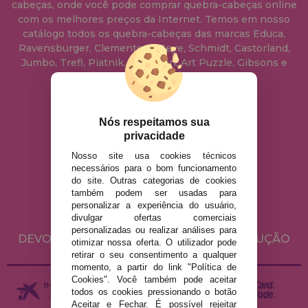
cabeças, onde você pode comprar quebra-cabeças online
com os melhores preços da Internet. Temos em nosso
catálogo todos os quebra-cabeças das marcas Educa,
Ravensburger, Clementoni, Heye, Schmidt, Castorland,
Jumbo, Trefl, Piatnik, Anatolian, Art Puzzle, Gibsons e
muito mais.
info@casadopuzzle.pt
Nós respeitamos sua
privacidade
Nosso site usa cookies técnicos
AVISO LEGAL
necessários para o bom funcionamento
do site. Outras categorias de cookies
POLÍTICA DE PRIVACIDADE
também podem ser usadas para
POLÍTICA DE COOKIES
personalizar a experiência do usuário,
divulgar ofertas comerciais
ENVIO E DEVOLUÇÕES
personalizadas ou realizar análises para
DEVOLUÇÕES / DIREITO DE LIVRE RESOLUÇÃO
otimizar nossa oferta. O utilizador pode
retirar o seu consentimento a qualquer
momento, a partir do link "Política de
Cookies". Você também pode aceitar
todos os cookies pressionando o botão
Aceitar e Fechar. É possível rejeitar