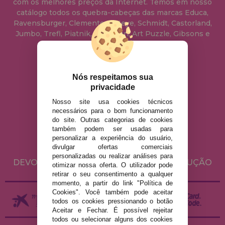
com os melhores preços da Internet. Temos em nosso
catálogo todos os quebra-cabeças das marcas Educa,
Ravensburger, Clementoni, Heye, Schmidt, Castorland,
Jumbo, Trefl, Piatnik, Anatolian, Art Puzzle, Gibsons e
muito mais.
info@casadopuzzle.pt
Nós respeitamos sua
privacidade
Nosso site usa cookies técnicos
AVISO LEGAL
necessários para o bom funcionamento
do site. Outras categorias de cookies
POLÍTICA DE PRIVACIDADE
também podem ser usadas para
POLÍTICA DE COOKIES
personalizar a experiência do usuário,
divulgar ofertas comerciais
ENVIO E DEVOLUÇÕES
personalizadas ou realizar análises para
DEVOLUÇÕES / DIREITO DE LIVRE RESOLUÇÃO
otimizar nossa oferta. O utilizador pode
retirar o seu consentimento a qualquer
momento, a partir do link "Política de
Cookies". Você também pode aceitar
todos os cookies pressionando o botão
Aceitar e Fechar. É possível rejeitar
todos ou selecionar alguns dos cookies