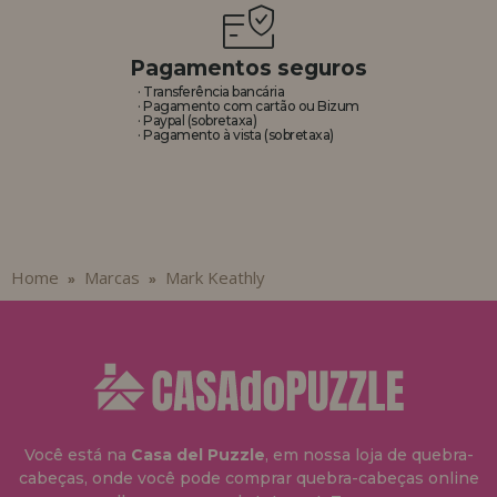
Pagamentos seguros
· Transferência bancária
· Pagamento com cartão ou Bizum
· Paypal (sobretaxa)
· Pagamento à vista (sobretaxa)
Home
Marcas
Mark Keathly
»
»
Você está na
Casa del Puzzle
, em nossa loja de quebra-
cabeças, onde você pode comprar quebra-cabeças online