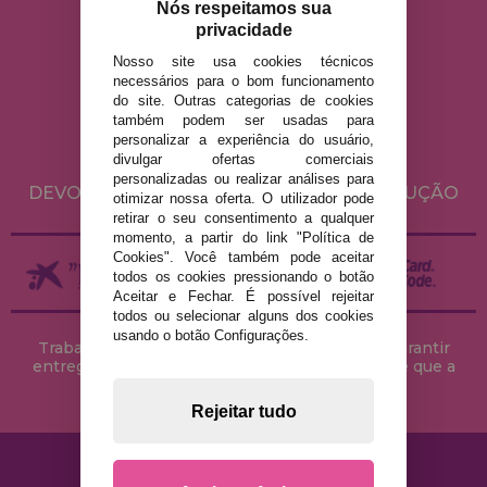
Nós respeitamos sua
privacidade
Nosso site usa cookies técnicos
AVISO LEGAL
necessários para o bom funcionamento
do site. Outras categorias de cookies
POLÍTICA DE PRIVACIDADE
também podem ser usadas para
POLÍTICA DE COOKIES
personalizar a experiência do usuário,
divulgar ofertas comerciais
ENVIO E DEVOLUÇÕES
personalizadas ou realizar análises para
DEVOLUÇÕES / DIREITO DE LIVRE RESOLUÇÃO
otimizar nossa oferta. O utilizador pode
retirar o seu consentimento a qualquer
momento, a partir do link "Política de
Cookies". Você também pode aceitar
todos os cookies pressionando o botão
Aceitar e Fechar. É possível rejeitar
todos ou selecionar alguns dos cookies
usando o botão Configurações.
Trabalhamos com stocks permanentes para garantir
entregas rápidas no território peninsular, desde que a
encomenda seja feita até às 18h00.
Rejeitar tudo