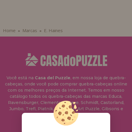
Home
Marcas
E. Haines
»
»
Você está na
Casa del Puzzle
, em nossa loja de quebra-
cabeças, onde você pode comprar quebra-cabeças online
com os melhores preços da Internet. Temos em nosso
catálogo todos os quebra-cabeças das marcas Educa,
Ravensburger, Clementoni, Heye, Schmidt, Castorland,
Jumbo, Trefl, Piatnik, Anatolian, Art Puzzle, Gibsons e
muito mais.
info@casadopuzzle.pt