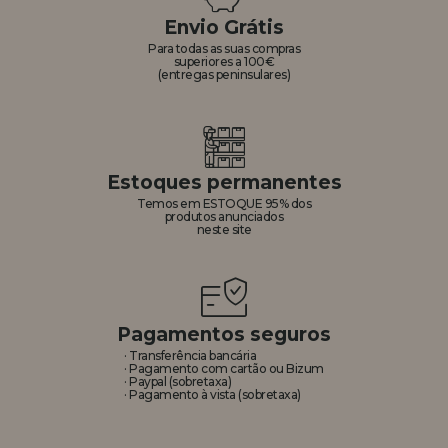
Envio Grátis
REGISTRO DE REVENDEDOR
Para todas as suas compras
superiores a 100€
(entregas peninsulares)
Estoques permanentes
Temos em ESTOQUE 95% dos
produtos anunciados
neste site
Pagamentos seguros
· Transferência bancária
· Pagamento com cartão ou Bizum
· Paypal (sobretaxa)
· Pagamento à vista (sobretaxa)