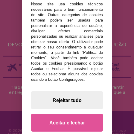
Nosso site usa cookies técnicos
necessários para o bom funcionamento
AVISO LEGAL
do site. Outras categorias de cookies
POLÍTICA DE PRIVACIDADE
também podem ser usadas para
personalizar a experiência do usuário,
POLÍTICA DE COOKIES
divulgar ofertas comerciais
ENVIO E DEVOLUÇÕES
personalizadas ou realizar análises para
otimizar nossa oferta. O utilizador pode
DEVOLUÇÕES / DIREITO DE LIVRE RESOLUÇÃO
retirar o seu consentimento a qualquer
momento, a partir do link "Política de
Cookies". Você também pode aceitar
todos os cookies pressionando o botão
Aceitar e Fechar. É possível rejeitar
todos ou selecionar alguns dos cookies
usando o botão Configurações.
Trabalhamos com stocks permanentes para garantir
entregas rápidas no território peninsular, desde que a
encomenda seja feita até às 18h00.
Rejeitar tudo
Aceitar e fechar
© 2026 CasaDoPuzzle.com - Loja Online para comprar Puzzles e