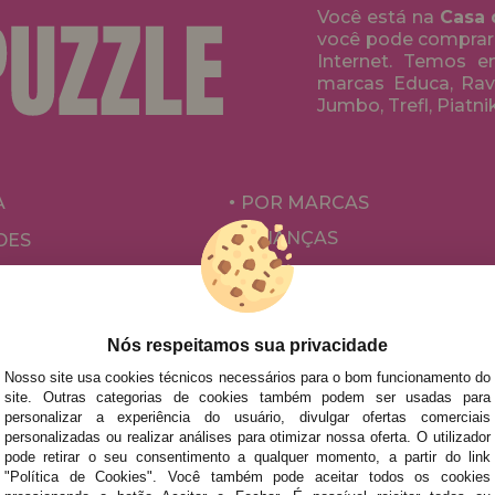
Você está na
Casa 
você pode comprar
Internet. Temos 
marcas Educa, Rave
Jumbo, Trefl, Piatni
A
POR MARCAS
CRIANÇAS
DES
PARA ADULTOS
ÕES E OFERTAS
POR AUTORES
ACESSÓRIOS
Nós respeitamos sua privacidade
JOGOS DE TABULEIRO
Nosso site usa cookies técnicos necessários para o bom funcionamento do
site. Outras categorias de cookies também podem ser usadas para
personalizar a experiência do usuário, divulgar ofertas comerciais
personalizadas ou realizar análises para otimizar nossa oferta. O utilizador
pode retirar o seu consentimento a qualquer momento, a partir do link
"Política de Cookies". Você também pode aceitar todos os cookies