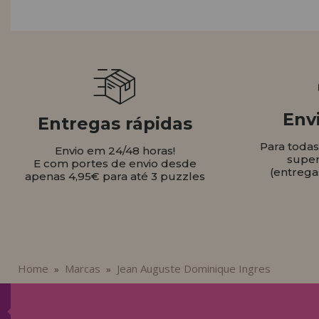
LIQUIDAÇÕES
EM FORMAÇÃO
info@casadopuzzle.pt
Envi
Entregas rápidas
Para toda
Envio em 24/48 horas!
super
E com portes de envio desde
(entrega
apenas 4,95€ para até 3 puzzles
Home
Marcas
Jean Auguste Dominique Ingres
»
»