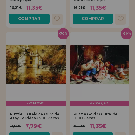
11,35€
11,35€
16,21€
16,21€
REGISTRO DE REVENDEDOR
COMPRAR
COMPRAR
-30%
-30%
PROMOÇÃO!
PROMOÇÃO!
Puzzle Castelo de Ouro de
Puzzle Gold O Curral de
Azay Le Rideau 500 Peças
1000 Peças
7,79€
11,35€
11,13€
16,21€