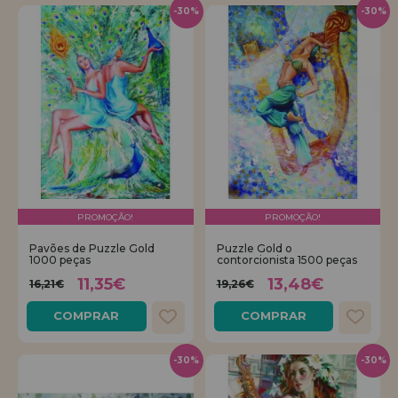
-30%
-30%
PROMOÇÃO!
PROMOÇÃO!
Pavões de Puzzle Gold
Puzzle Gold o
1000 peças
contorcionista 1500 peças
11,35€
13,48€
16,21€
19,26€
COMPRAR
COMPRAR
-30%
-30%