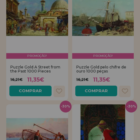
PROMOÇÃO!
PROMOÇÃO!
Puzzle Gold A Street from
Puzzle Gold pelo chifre de
the Past 1000 Pieces
ouro 1000 peças
11,35€
11,35€
16,21€
16,21€
COMPRAR
COMPRAR
-30%
-30%