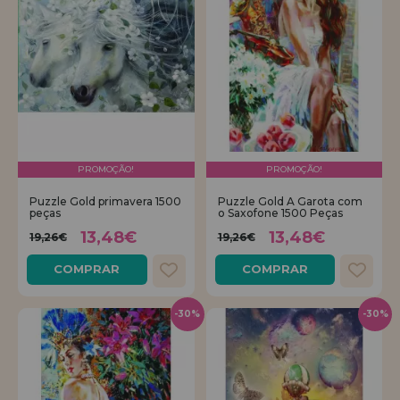
PROMOÇÃO!
PROMOÇÃO!
Puzzle Gold primavera 1500
Puzzle Gold A Garota com
peças
o Saxofone 1500 Peças
13,48€
13,48€
19,26€
19,26€
COMPRAR
COMPRAR
-30%
-30%