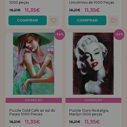
1000 peças
Unicórnios de 1000 Peças
11,35€
11,35€
16,21€
16,21€
COMPRAR
COMPRAR
-30%
-30%
PROMOÇÃO!
PROMOÇÃO!
Puzzle Gold Cafe ao sul do
Puzzle Ouro Nostalgia,
Paseo 1000 Pieces
Marilyn 1000 peças
11,35€
11,35€
16,21€
16,21€