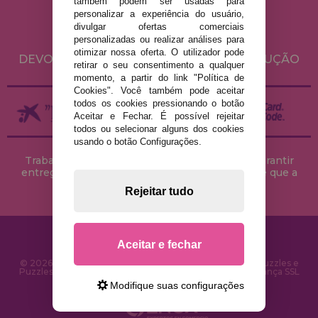
POLÍTICA DE PRIVACIDADE
também podem ser usadas para
personalizar a experiência do usuário,
POLÍTICA DE COOKIES
divulgar ofertas comerciais
ENVIO E DEVOLUÇÕES
personalizadas ou realizar análises para
otimizar nossa oferta. O utilizador pode
DEVOLUÇÕES / DIREITO DE LIVRE RESOLUÇÃO
retirar o seu consentimento a qualquer
momento, a partir do link "Política de
Cookies". Você também pode aceitar
todos os cookies pressionando o botão
Aceitar e Fechar. É possível rejeitar
todos ou selecionar alguns dos cookies
usando o botão Configurações.
Trabalhamos com stocks permanentes para garantir
entregas rápidas no território peninsular, desde que a
encomenda seja feita até às 18h00.
Rejeitar tudo
Aceitar e fechar
© 2026 CasaDoPuzzle.com - Loja Online para comprar Puzzles e
Puzzles na Internet. Entrega rápida em 24 horas e segurança SSL
Modifique suas configurações