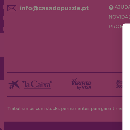
AJUD
info@casadopuzzle.pt
NOVIDA
PROMOÇ
Trabalhamos com stocks permanentes para garantir entrega