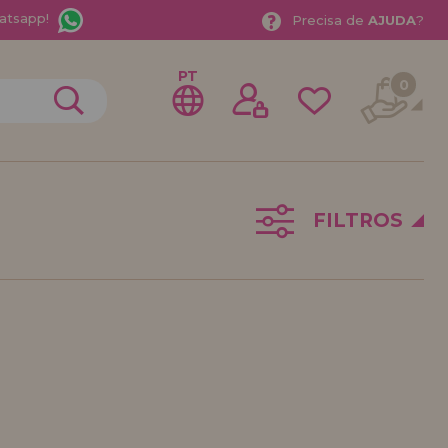
atsapp!
Precisa de
AJUDA
?
PT
0
FILTROS
trar como
stribuidor
sional ou Empresa? Quer vender nossos produtos no
stre-se como distribuidor e conheça nossas
a com descontos especiais para distribuição.
ávamos esperando por você.
DE REVENDEDOR