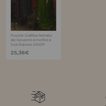
LIQUIDAÇÕES
EM FORMAÇÃO
info@casadopuzzle.pt
Puzzle Grafika Retrato
de Giovanni Arnolfini e
Sua Esposa 2000P
25,36€
25,36€
AVISE