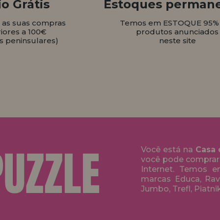
o Grátis
Estoques perman
s as suas compras
Temos em ESTOQUE 95%
iores a 100€
produtos anunciados
s peninsulares)
neste site
Você está na
Casa 
você pode comprar
Internet. Temos 
marcas Educa, Rave
Jumbo, Trefl, Piatni