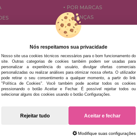
A
POR MARCAS
CRIANÇAS
DES
PARA ADULTOS
ÕES E OFERTAS
POR AUTORES
ACESSÓRIOS
Nós respeitamos sua privacidade
JOGOS DE TABULEIRO
Nosso site usa cookies técnicos necessários para o bom funcionamento do
site. Outras categorias de cookies também podem ser usadas para
personalizar a experiência do usuário, divulgar ofertas comerciais
personalizadas ou realizar análises para otimizar nossa oferta. O utilizador
pode retirar o seu consentimento a qualquer momento, a partir do link
"Política de Cookies". Você também pode aceitar todos os cookies
pressionando o botão Aceitar e Fechar. É possível rejeitar todos ou
selecionar alguns dos cookies usando o botão Configurações.
s rápidas no território peninsular, desde que a encomenda se
Rejeitar tudo
Aceitar e fechar
Modifique suas configurações