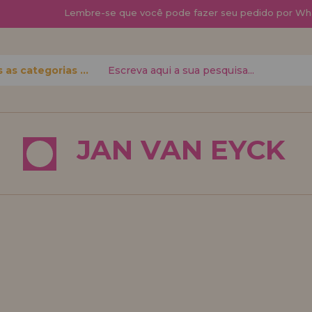
Lembre-se que
você pode fazer seu pedido por Wh
Todas as categorias
 senha?
JAN VAN EYCK
quero me cadas
novo di
á fazer suas
Você é um Profis
 status de
seu negócio? Cada
condições de vend
Vá em frente! Est
REGISTRO 