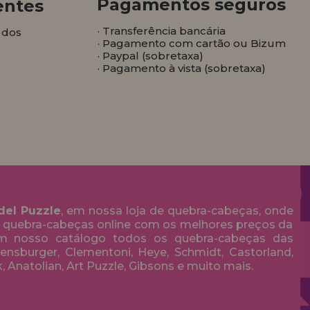
Pagamentos seguros
entes
· Transferência bancária
 dos
· Pagamento com cartão ou Bizum
· Paypal (sobretaxa)
· Pagamento à vista (sobretaxa)
del Puzzle
, em nossa loja de quebra-cabeças, onde
 quebra-cabeças online com os melhores preços da
em nosso catálogo todos os quebra-cabeças das
nsburger, Clementoni, Heye, Schmidt, Castorland,
k, Anatolian, Art Puzzle, Gibsons e muito mais.