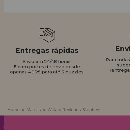
LIQUIDAÇÕES
EM FORMAÇÃO
info@casadopuzzle.pt
Envi
Entregas rápidas
Para toda
Envio em 24/48 horas!
super
E com portes de envio desde
(entrega
apenas 4,95€ para até 3 puzzles
Home
Marcas
William Reylonds-Stephens
»
»