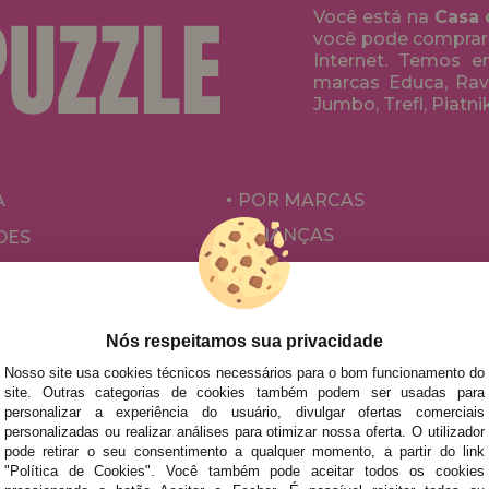
Você está na
Casa 
você pode comprar
Internet. Temos 
marcas Educa, Rave
Jumbo, Trefl, Piatni
A
POR MARCAS
CRIANÇAS
DES
PARA ADULTOS
ÕES E OFERTAS
POR AUTORES
ACESSÓRIOS
Nós respeitamos sua privacidade
JOGOS DE TABULEIRO
Nosso site usa cookies técnicos necessários para o bom funcionamento do
site. Outras categorias de cookies também podem ser usadas para
personalizar a experiência do usuário, divulgar ofertas comerciais
personalizadas ou realizar análises para otimizar nossa oferta. O utilizador
pode retirar o seu consentimento a qualquer momento, a partir do link
"Política de Cookies". Você também pode aceitar todos os cookies