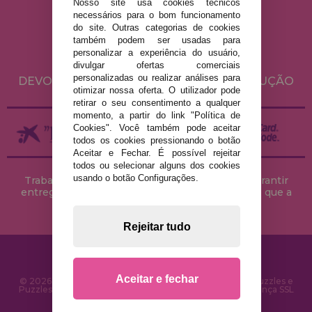
Nosso site usa cookies técnicos
AVISO LEGAL
necessários para o bom funcionamento
POLÍTICA DE PRIVACIDADE
do site. Outras categorias de cookies
também podem ser usadas para
POLÍTICA DE COOKIES
personalizar a experiência do usuário,
ENVIO E DEVOLUÇÕES
divulgar ofertas comerciais
personalizadas ou realizar análises para
DEVOLUÇÕES / DIREITO DE LIVRE RESOLUÇÃO
otimizar nossa oferta. O utilizador pode
retirar o seu consentimento a qualquer
momento, a partir do link "Política de
Cookies". Você também pode aceitar
todos os cookies pressionando o botão
Aceitar e Fechar. É possível rejeitar
todos ou selecionar alguns dos cookies
usando o botão Configurações.
Trabalhamos com stocks permanentes para garantir
entregas rápidas no território peninsular, desde que a
encomenda seja feita até às 18h00.
Rejeitar tudo
Aceitar e fechar
© 2026 CasaDoPuzzle.com - Loja Online para comprar Puzzles e
Puzzles na Internet. Entrega rápida em 24 horas e segurança SSL