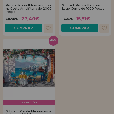
Puzzle Schmidt Nascer do sol
Schmidt Puzzle Beco no
na Costa Amalfitana de 2000
Lago Como de 1000 Peças
REGISTRO DE REVENDEDOR
Peças
27,40€
15,51€
30,45€
17,23€
COMPRAR
COMPRAR
-10%
PROMOÇÃO!
Schmidt Puzzle Memórias de