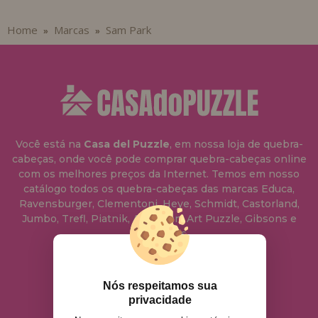
Home
Marcas
Sam Park
»
»
Você está na
Casa del Puzzle
, em nossa loja de quebra-
cabeças, onde você pode comprar quebra-cabeças online
com os melhores preços da Internet. Temos em nosso
catálogo todos os quebra-cabeças das marcas Educa,
Ravensburger, Clementoni, Heye, Schmidt, Castorland,
Jumbo, Trefl, Piatnik, Anatolian, Art Puzzle, Gibsons e
muito mais.
info@casadopuzzle.pt
Nós respeitamos sua
privacidade