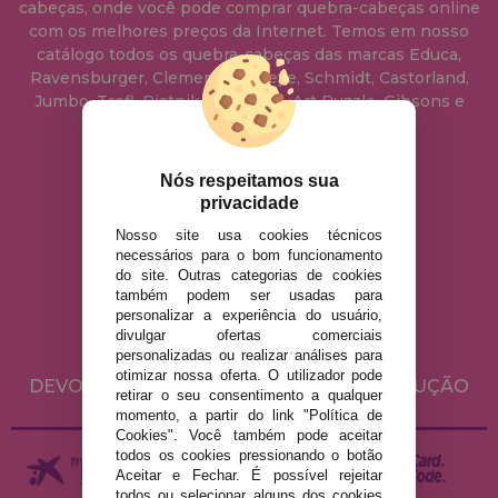
cabeças, onde você pode comprar quebra-cabeças online
com os melhores preços da Internet. Temos em nosso
catálogo todos os quebra-cabeças das marcas Educa,
Ravensburger, Clementoni, Heye, Schmidt, Castorland,
Jumbo, Trefl, Piatnik, Anatolian, Art Puzzle, Gibsons e
muito mais.
Nós respeitamos sua
info@casadopuzzle.pt
privacidade
Nosso site usa cookies técnicos
necessários para o bom funcionamento
AVISO LEGAL
do site. Outras categorias de cookies
POLÍTICA DE PRIVACIDADE
também podem ser usadas para
personalizar a experiência do usuário,
POLÍTICA DE COOKIES
divulgar ofertas comerciais
ENVIO E DEVOLUÇÕES
personalizadas ou realizar análises para
otimizar nossa oferta. O utilizador pode
DEVOLUÇÕES / DIREITO DE LIVRE RESOLUÇÃO
retirar o seu consentimento a qualquer
momento, a partir do link "Política de
Cookies". Você também pode aceitar
todos os cookies pressionando o botão
Aceitar e Fechar. É possível rejeitar
todos ou selecionar alguns dos cookies