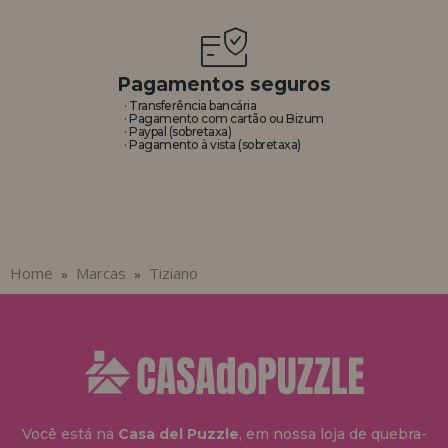
REGISTRO DE REVENDEDOR
Pagamentos seguros
· Transferência bancária
· Pagamento com cartão ou Bizum
· Paypal (sobretaxa)
· Pagamento à vista (sobretaxa)
Home
Marcas
Tiziano
»
»
Você está na
Casa del Puzzle
, em nossa loja de quebra-