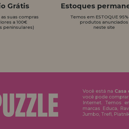
o Grátis
Estoques perman
s as suas compras
Temos em ESTOQUE 95%
iores a 100€
produtos anunciados
s peninsulares)
neste site
Você está na
Casa 
você pode comprar
Internet. Temos 
marcas Educa, Rave
Jumbo, Trefl, Piatni