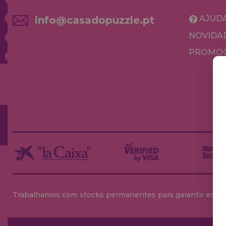
AJUD
info@casadopuzzle.pt
NOVIDA
PROMOÇ
Trabalhamos com stocks permanentes para garantir entrega