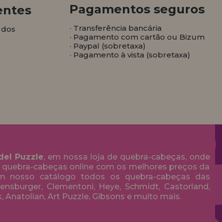
Pagamentos seguros
entes
· Transferência bancária
 dos
· Pagamento com cartão ou Bizum
· Paypal (sobretaxa)
· Pagamento à vista (sobretaxa)
del Puzzle
, em nossa loja de quebra-cabeças, onde
 quebra-cabeças online com os melhores preços da
em nosso catálogo todos os quebra-cabeças das
nsburger, Clementoni, Heye, Schmidt, Castorland,
k, Anatolian, Art Puzzle, Gibsons e muito mais.