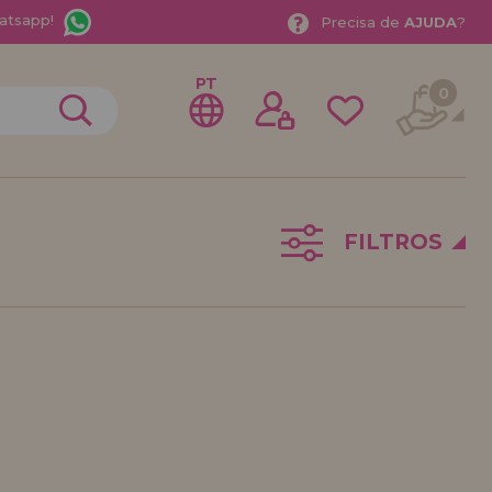
atsapp!
Precisa de
AJUDA
?
PT
0
FILTROS
trar como
stribuidor
sional ou Empresa? Quer vender nossos produtos no
stre-se como distribuidor e conheça nossas
a com descontos especiais para distribuição.
ávamos esperando por você.
DE REVENDEDOR