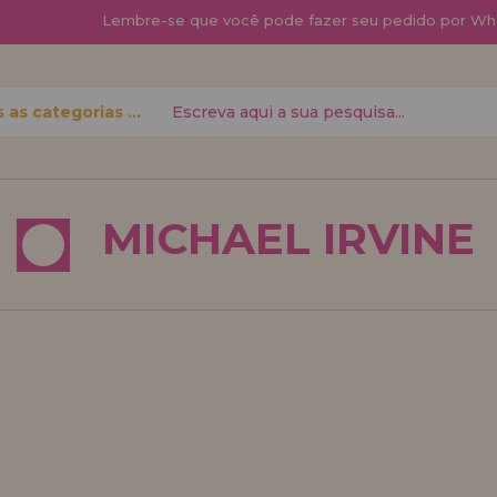
Lembre-se que
você pode fazer seu pedido por Wh
Todas as categorias
 senha?
MICHAEL IRVINE
quero me cadas
novo di
á fazer suas
Você é um Profis
 status de
seu negócio? Cada
condições de vend
Vá em frente! Est
REGISTRO 