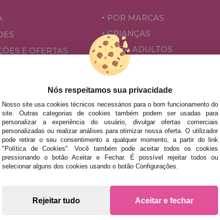
A
POR MARCAS
CRIANÇAS
DES
PARA ADULTOS
ÕES E OFERTAS
POR AUTORES
ACESSÓRIOS
Nós respeitamos sua privacidade
JOGOS DE TABULEIRO
Nosso site usa cookies técnicos necessários para o bom funcionamento do
site. Outras categorias de cookies também podem ser usadas para
personalizar a experiência do usuário, divulgar ofertas comerciais
personalizadas ou realizar análises para otimizar nossa oferta. O utilizador
pode retirar o seu consentimento a qualquer momento, a partir do link
"Política de Cookies". Você também pode aceitar todos os cookies
pressionando o botão Aceitar e Fechar. É possível rejeitar todos ou
selecionar alguns dos cookies usando o botão Configurações.
s rápidas no território peninsular, desde que a encomenda se
Rejeitar tudo
Aceitar e fechar