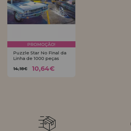
LIQUIDAÇÕES
EM FORMAÇÃO
info@casadopuzzle.pt
PROMOÇÃO!
Puzzle Star No Final da
Linha de 1000 peças
10,64€
14,18€
10,64€
14,18€
COMPRAR