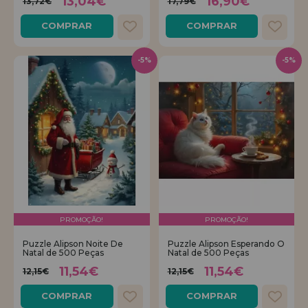
13,04€
16,90€
13,72€
17,79€
COMPRAR
COMPRAR
-5%
-5%
PROMOÇÃO!
PROMOÇÃO!
Puzzle Alipson Noite De
Puzzle Alipson Esperando O
Natal de 500 Peças
Natal de 500 Peças
11,54€
11,54€
12,15€
12,15€
COMPRAR
COMPRAR