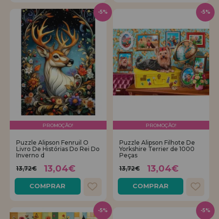
-5%
-5%
PROMOÇÃO!
PROMOÇÃO!
Puzzle Alipson Fenruil O
Puzzle Alipson Filhote De
Livro De Histórias Do Rei Do
Yorkshire Terrier de 1000
Inverno d
Peças
13,04€
13,04€
13,72€
13,72€
COMPRAR
COMPRAR
-5%
-5%