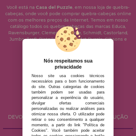
Você está na
Casa del Puzzle
, em nossa loja de quebra-
cabeças, onde você pode comprar quebra-cabeças online
com os melhores preços da Internet. Temos em nosso
catálogo todos os quebra-cabeças das marcas Educa,
Ravensburger, Clementoni, Heye, Schmidt, Castorland,
Jumbo, Trefl, Piatnik, Anatolian, Art Puzzle, Gibsons e
muito mais.
Nós respeitamos sua
info@casadopuzzle.pt
privacidade
Nosso site usa cookies técnicos
necessários para o bom funcionamento
AVISO LEGAL
do site. Outras categorias de cookies
POLÍTICA DE PRIVACIDADE
também podem ser usadas para
personalizar a experiência do usuário,
POLÍTICA DE COOKIES
divulgar ofertas comerciais
ENVIO E DEVOLUÇÕES
personalizadas ou realizar análises para
otimizar nossa oferta. O utilizador pode
DEVOLUÇÕES / DIREITO DE LIVRE RESOLUÇÃO
retirar o seu consentimento a qualquer
momento, a partir do link "Política de
Cookies". Você também pode aceitar
todos os cookies pressionando o botão