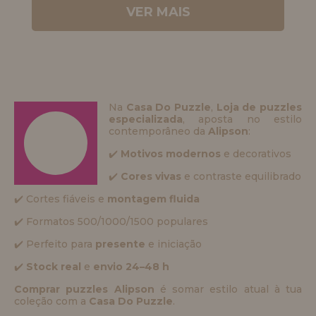
VER MAIS
Na
Casa Do Puzzle
,
Loja de puzzles
especializada
, aposta no estilo
contemporâneo da
Alipson
:
✔️
Motivos modernos
e decorativos
✔️
Cores vivas
e contraste equilibrado
✔️ Cortes fiáveis e
montagem fluida
✔️ Formatos 500/1000/1500 populares
✔️ Perfeito para
presente
e iniciação
✔️
Stock real
e
envio 24–48 h
Comprar puzzles Alipson
é somar estilo atual à tua
coleção com a
Casa Do Puzzle
.