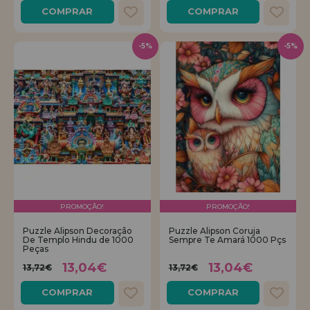
COMPRAR
COMPRAR
-5%
-5%
PROMOÇÃO!
PROMOÇÃO!
Puzzle Alipson Decoração
Puzzle Alipson Coruja
De Templo Hindu de 1000
Sempre Te Amará 1000 Pçs
Peças
13,04€
13,04€
13,72€
13,72€
COMPRAR
COMPRAR