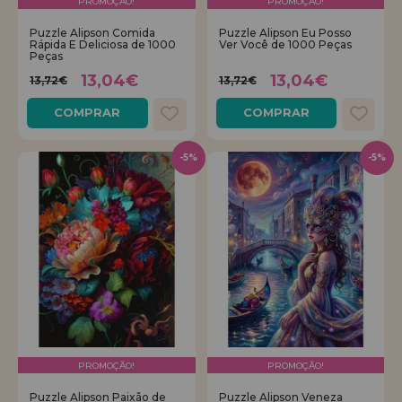
PROMOÇÃO!
PROMOÇÃO!
Puzzle Alipson Comida
Puzzle Alipson Eu Posso
REGISTRO DE REVENDEDOR
Rápida E Deliciosa de 1000
Ver Você de 1000 Peças
Peças
13,04€
13,04€
13,72€
13,72€
COMPRAR
COMPRAR
-5%
-5%
PROMOÇÃO!
PROMOÇÃO!
Puzzle Alipson Paixão de
Puzzle Alipson Veneza