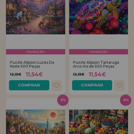
PROMOÇÃO!
PROMOÇÃO!
Puzzle Alipson Luzes Da
Puzzle Alipson Tartaruga
Noite 500 Peças
Arco-Íris de 500 Peças
11,54€
11,54€
12,15€
12,15€
COMPRAR
COMPRAR
-5%
-5%