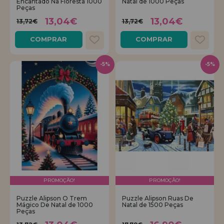
Encantado Na Floresta 1000
Natal de 1000 Peças
Peças
13,04€
13,04€
13,72€
13,72€
COMPRAR
COMPRAR
-5%
-5%
PROMOÇÃO!
PROMOÇÃO!
Puzzle Alipson O Trem
Puzzle Alipson Ruas De
Mágico De Natal de 1000
Natal de 1500 Peças
Peças