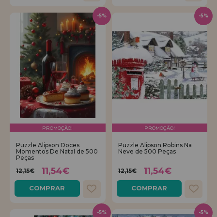
-5%
-5%
PROMOÇÃO!
PROMOÇÃO!
Puzzle Alipson Doces
Puzzle Alipson Robins Na
Momentos De Natal de 500
Neve de 500 Peças
Peças
11,54€
11,54€
12,15€
12,15€
COMPRAR
COMPRAR
-5%
-5%