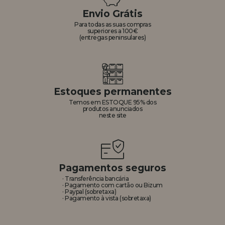
Envio Grátis
REGISTRO DE REVENDEDOR
Para todas as suas compras
superiores a 100€
(entregas peninsulares)
Estoques permanentes
Temos em ESTOQUE 95% dos
produtos anunciados
neste site
Pagamentos seguros
· Transferência bancária
· Pagamento com cartão ou Bizum
· Paypal (sobretaxa)
· Pagamento à vista (sobretaxa)