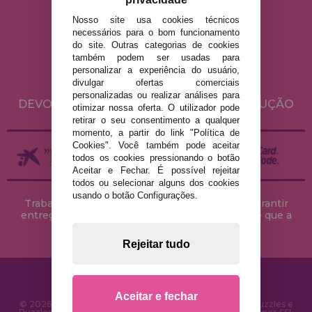
Nosso site usa cookies técnicos
AVISO LEGAL
necessários para o bom funcionamento
do site. Outras categorias de cookies
POLÍTICA DE PRIVACIDADE
também podem ser usadas para
POLÍTICA DE COOKIES
personalizar a experiência do usuário,
divulgar ofertas comerciais
ENVIO E DEVOLUÇÕES
personalizadas ou realizar análises para
DEVOLUÇÕES / DIREITO DE LIVRE RESOLUÇÃO
otimizar nossa oferta. O utilizador pode
retirar o seu consentimento a qualquer
momento, a partir do link "Política de
Cookies". Você também pode aceitar
todos os cookies pressionando o botão
Aceitar e Fechar. É possível rejeitar
todos ou selecionar alguns dos cookies
usando o botão Configurações.
Trabalhamos com stocks permanentes para garantir
entregas rápidas no território peninsular, desde que a
encomenda seja feita até às 18h00.
Rejeitar tudo
Aceitar e fechar
© 2026 CasaDoPuzzle.com - Loja Online para comprar Puzzles e