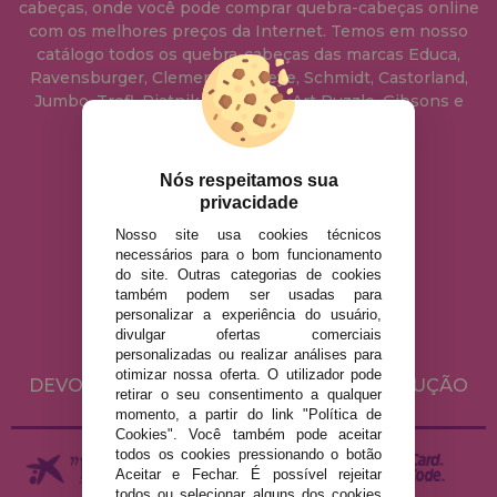
cabeças, onde você pode comprar quebra-cabeças online
com os melhores preços da Internet. Temos em nosso
catálogo todos os quebra-cabeças das marcas Educa,
Ravensburger, Clementoni, Heye, Schmidt, Castorland,
Jumbo, Trefl, Piatnik, Anatolian, Art Puzzle, Gibsons e
muito mais.
Nós respeitamos sua
info@casadopuzzle.pt
privacidade
Nosso site usa cookies técnicos
necessários para o bom funcionamento
AVISO LEGAL
do site. Outras categorias de cookies
POLÍTICA DE PRIVACIDADE
também podem ser usadas para
personalizar a experiência do usuário,
POLÍTICA DE COOKIES
divulgar ofertas comerciais
ENVIO E DEVOLUÇÕES
personalizadas ou realizar análises para
otimizar nossa oferta. O utilizador pode
DEVOLUÇÕES / DIREITO DE LIVRE RESOLUÇÃO
retirar o seu consentimento a qualquer
momento, a partir do link "Política de
Cookies". Você também pode aceitar
todos os cookies pressionando o botão
Aceitar e Fechar. É possível rejeitar
todos ou selecionar alguns dos cookies