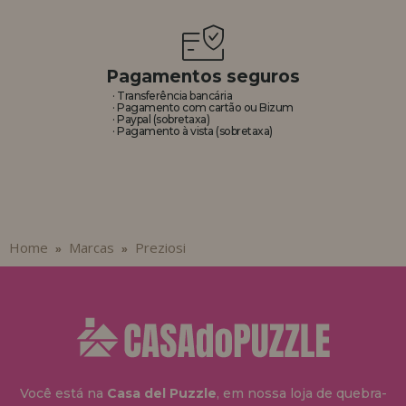
REGISTRO DE REVENDEDOR
Pagamentos seguros
· Transferência bancária
· Pagamento com cartão ou Bizum
· Paypal (sobretaxa)
· Pagamento à vista (sobretaxa)
Home
Marcas
Preziosi
»
»
Você está na
Casa del Puzzle
, em nossa loja de quebra-