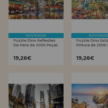
LIQUIDAÇÕES
EM FORMAÇÃO
info@casadopuzzle.pt
NOVIDADE!
NOVIDADE
Puzzle Dino Reflexões
Puzzle Dino Est
De Paris de 2000 Peças
Pintura de 2000
19,26€
19,26€
19,26€
19,26€
COMPRAR
COMPRA