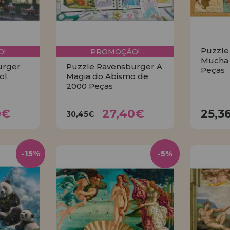
Puzzle 
!
PROMOÇÃO!
Mucha 
urger
Puzzle Ravensburger A
Peças
ol,
Magia do Abismo de
2000 Peças
40€
27,40€
30,45€
0€
27,40€
25,3
30,45€
R
COMPRAR
-15%
-5%