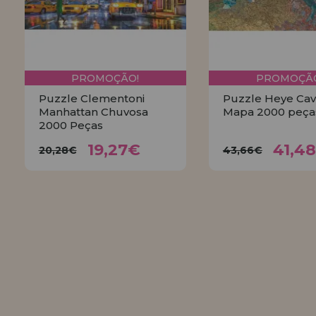
PROMOÇÃO!
PROMOÇÃO
Puzzle Clementoni
Puzzle Heye Cav
Manhattan Chuvosa
Mapa 2000 peça
2000 Peças
19,27€
41,4
20,28€
43,66€
19,27€
41,4
20,28€
43,66€
COMPRAR
COMPRA