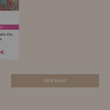
!
alo Do
s
8€
8€
R
VER MAIS