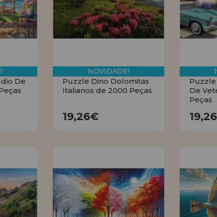
!
NOVIDADE!
údio De
Puzzle Dino Dolomitas
Puzzle
 Peças
Italianos de 2000 Peças
De Vet
Peças
19,26€
19,26€
19,2
R
COMPRAR