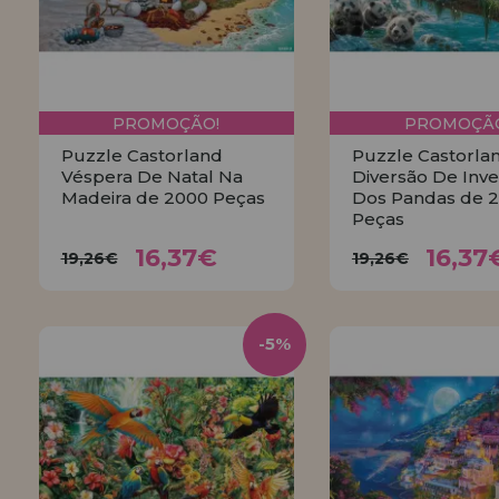
PROMOÇÃO!
PROMOÇÃO
Puzzle Castorland
Puzzle Castorla
Véspera De Natal Na
Diversão De Inv
Madeira de 2000 Peças
Dos Pandas de 
Peças
16,37€
16,3
19,26€
19,26€
16,37€
16,37
19,26€
19,26€
COMPRAR
COMPRA
-5%