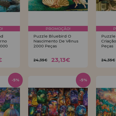
!
PROMOÇÃO!
nd
Puzzle Bluebird O
Puzzle
erno
Nascimento De Vênus
Criaçã
2000
2000 Peças
Peças
7€
23,13€
24,35€
24
€
23,13€
24,35€
24,35€
R
COMPRAR
-5%
-5%