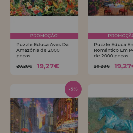
PROMOÇÃO!
PROMOÇÃO
Puzzle Educa Aves Da
Puzzle Educa E
Amazônia de 2000
Romântico Em P
peças
de 2000 peças
19,27€
19,
20,28€
20,28€
19,27€
19,27
20,28€
20,28€
COMPRAR
COMPRA
-5%