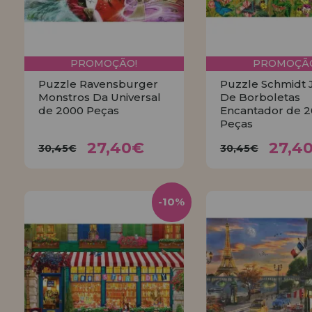
PROMOÇÃO!
PROMOÇÃO
Puzzle Ravensburger
Puzzle Schmidt 
Monstros Da Universal
De Borboletas
de 2000 Peças
Encantador de 
Peças
27,40€
27,
30,45€
30,45€
27,40€
27,4
30,45€
30,45€
COMPRAR
COMPRA
-10%