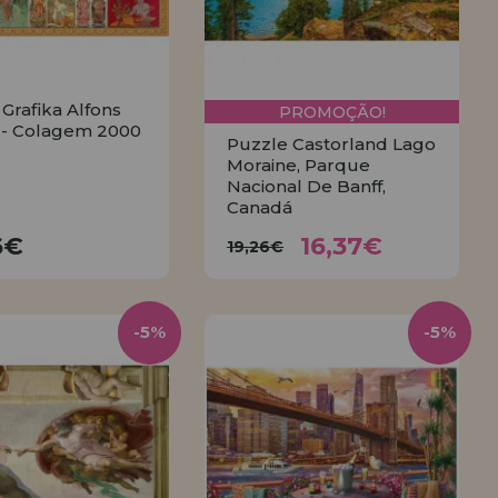
Grafika Alfons
PROMOÇÃO!
- Colagem 2000
Puzzle Castorland Lago
Moraine, Parque
Nacional De Banff,
Canadá
16,37€
25,36€
19,26€
6€
16,37€
19,26€
COMPRAR
COMPRAR
-5%
-5%