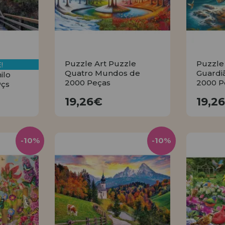
Puzzle Art Puzzle
Puzzle
!
Quatro Mundos de
Guardi
ilo
2000 Peças
2000 P
Pçs
19,26€
19,26€
19,2
R
COMPRAR
-10%
-10%