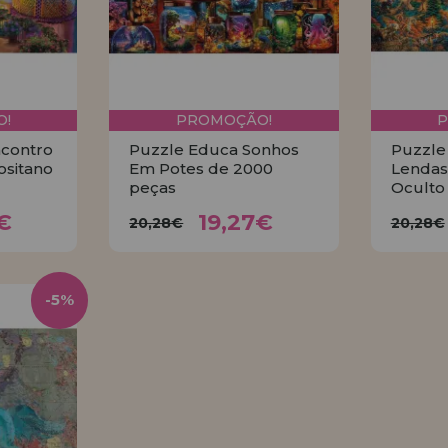
!
PROMOÇÃO!
ncontro
Puzzle Educa Sonhos
Puzzle
ositano
Em Potes de 2000
Lendas
peças
Oculto
27€
19,27€
20,28€
20
€
19,27€
20,28€
20,28€
R
COMPRAR
-5%