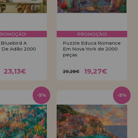
PROMOÇÃO!
PROMOÇÃO!
 Bluebird A
Puzzle Educa Romance
o De Adão 2000
Em Nova York de 2000
peças
23,13€
19,27€
,35€
20,28€
23,13€
19,27€
20,28€
COMPRAR
COMPRAR
-5%
-5%