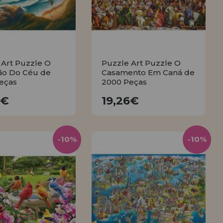
 Art Puzzle O
Puzzle Art Puzzle O
ão Do Céu de
Casamento Em Caná de
eças
2000 Peças
19,26€
19,26€
6€
19,26€
COMPRAR
COMPRAR
-10%
-10%