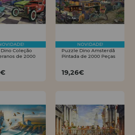
NOVIDADE!
NOVIDADE!
 Dino Coleção
Puzzle Dino Amsterdã
eranos de 2000
Pintada de 2000 Peças
19,26€
19,26€
6€
19,26€
COMPRAR
COMPRAR