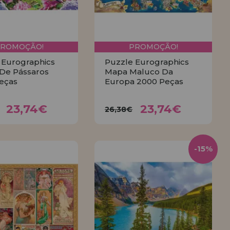
PROMOÇÃO!
PROMOÇÃO!
 Eurographics
Puzzle Eurographics
 De Pássaros
Mapa Maluco Da
eças
Europa 2000 Peças
23,74€
23,74€
38€
26,38€
23,74€
23,74€
26,38€
COMPRAR
COMPRAR
-15%