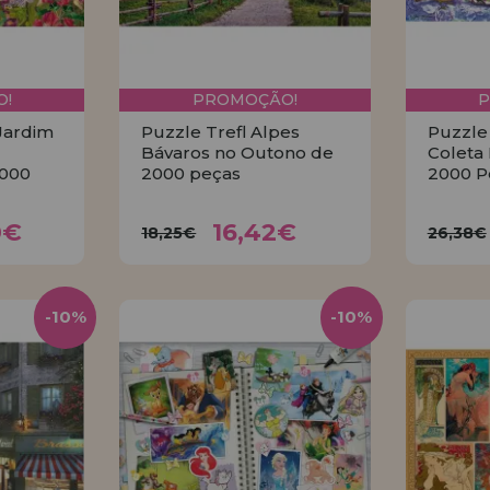
!
PROMOÇÃO!
Jardim
Puzzle Trefl Alpes
Puzzle
Bávaros no Outono de
Coleta
2000
2000 peças
2000 P
40€
16,42€
18,25€
26,
0€
16,42€
18,25€
26,38€
R
COMPRAR
-10%
-10%