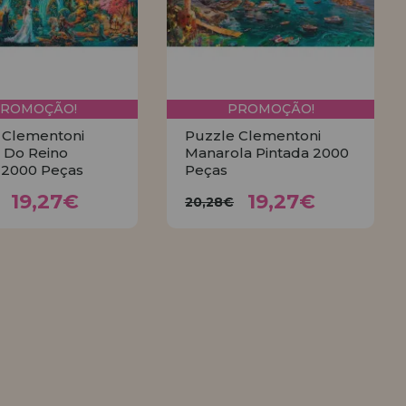
PROMOÇÃO!
PROMOÇÃO!
 Clementoni
Puzzle Clementoni
 Do Reino
Manarola Pintada 2000
 2000 Peças
Peças
19,27€
19,27€
,28€
20,28€
19,27€
19,27€
20,28€
COMPRAR
COMPRAR