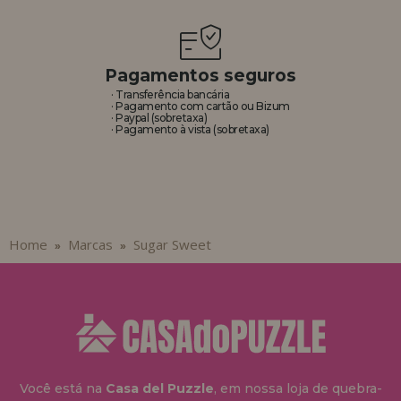
REGISTRO DE REVENDEDOR
Pagamentos seguros
· Transferência bancária
· Pagamento com cartão ou Bizum
· Paypal (sobretaxa)
· Pagamento à vista (sobretaxa)
Home
Marcas
Sugar Sweet
»
»
Você está na
Casa del Puzzle
, em nossa loja de quebra-