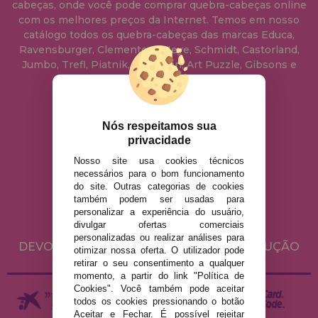
cabeças, onde você pode comprar quebra-cabeças online
com os melhores preços da Internet. Temos em nosso
catálogo todos os quebra-cabeças das marcas Educa,
Ravensburger, Clementoni, Heye, Schmidt, Castorland,
Jumbo, Trefl, Piatnik, Anatolian, Art Puzzle, Gibsons e
muito mais.
info@casadopuzzle.pt
Nós respeitamos sua
privacidade
Nosso site usa cookies técnicos
AVISO LEGAL
necessários para o bom funcionamento
do site. Outras categorias de cookies
POLÍTICA DE PRIVACIDADE
também podem ser usadas para
POLÍTICA DE COOKIES
personalizar a experiência do usuário,
divulgar ofertas comerciais
ENVIO E DEVOLUÇÕES
personalizadas ou realizar análises para
DEVOLUÇÕES / DIREITO DE LIVRE RESOLUÇÃO
otimizar nossa oferta. O utilizador pode
retirar o seu consentimento a qualquer
momento, a partir do link "Política de
Cookies". Você também pode aceitar
todos os cookies pressionando o botão
Aceitar e Fechar. É possível rejeitar