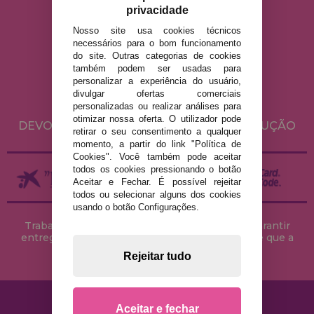
privacidade
Nosso site usa cookies técnicos
necessários para o bom funcionamento
AVISO LEGAL
do site. Outras categorias de cookies
POLÍTICA DE PRIVACIDADE
também podem ser usadas para
personalizar a experiência do usuário,
POLÍTICA DE COOKIES
divulgar ofertas comerciais
ENVIO E DEVOLUÇÕES
personalizadas ou realizar análises para
otimizar nossa oferta. O utilizador pode
DEVOLUÇÕES / DIREITO DE LIVRE RESOLUÇÃO
retirar o seu consentimento a qualquer
momento, a partir do link "Política de
Cookies". Você também pode aceitar
todos os cookies pressionando o botão
Aceitar e Fechar. É possível rejeitar
todos ou selecionar alguns dos cookies
usando o botão Configurações.
Trabalhamos com stocks permanentes para garantir
entregas rápidas no território peninsular, desde que a
encomenda seja feita até às 18h00.
Rejeitar tudo
Aceitar e fechar