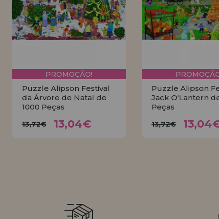
LIQUIDAÇÕES
EM FORMAÇÃO
info@casadopuzzle.pt
PROMOÇÃO!
PROMOÇÃO
Puzzle Alipson Festival
Puzzle Alipson Fe
da Árvore de Natal de
Jack O'Lantern d
1000 Peças
Peças
13,04€
13,0
13,72€
13,72€
13,04€
13,04
13,72€
13,72€
COMPRAR
COMPRA