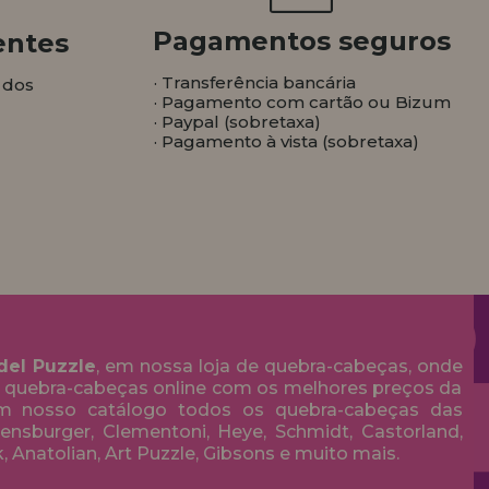
Pagamentos seguros
entes
· Transferência bancária
 dos
· Pagamento com cartão ou Bizum
· Paypal (sobretaxa)
· Pagamento à vista (sobretaxa)
del Puzzle
, em nossa loja de quebra-cabeças, onde
 quebra-cabeças online com os melhores preços da
em nosso catálogo todos os quebra-cabeças das
nsburger, Clementoni, Heye, Schmidt, Castorland,
k, Anatolian, Art Puzzle, Gibsons e muito mais.