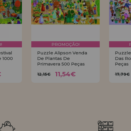
!
PROMOÇÃO!
stival
Puzzle Alipson Venda
Puzzle 
e 1000
De Plantas De
Das Ro
Primavera 500 Peças
Peças
4€
11,54€
12,15€
17
€
11,54€
12,15€
17,79€
R
COMPRAR