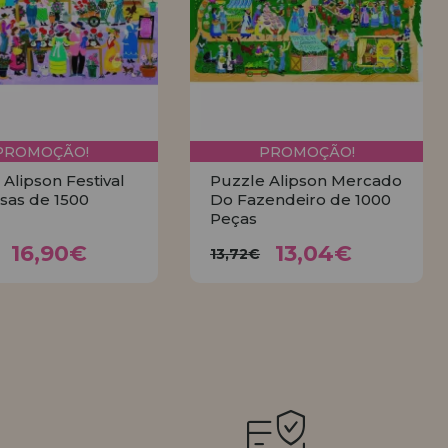
PROMOÇÃO!
PROMOÇÃO!
Alipson Festival
Puzzle Alipson Mercado
sas de 1500
Do Fazendeiro de 1000
Peças
16,90€
13,04€
,79€
13,72€
16,90€
13,04€
13,72€
COMPRAR
COMPRAR