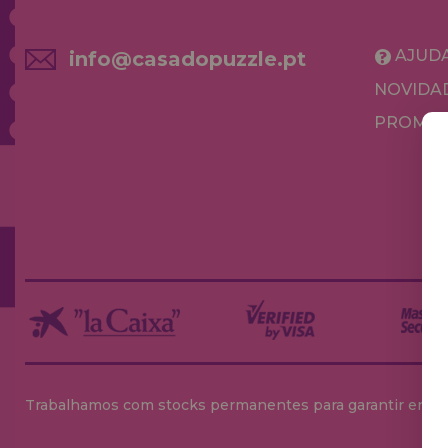
AJUD
info@casadopuzzle.pt
NOVIDA
PROMOÇ
Trabalhamos com stocks permanentes para garantir entrega