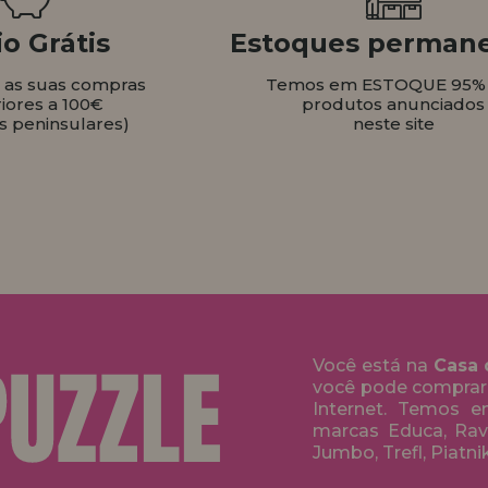
o Grátis
Estoques perman
s as suas compras
Temos em ESTOQUE 95%
iores a 100€
produtos anunciados
s peninsulares)
neste site
Você está na
Casa 
você pode comprar
Internet. Temos 
marcas Educa, Rave
Jumbo, Trefl, Piatni