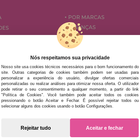
A
POR MARCAS
CRIANÇAS
DES
PARA ADULTOS
ÕES E OFERTAS
POR AUTORES
ACESSÓRIOS
Nós respeitamos sua privacidade
JOGOS DE TABULEIRO
Nosso site usa cookies técnicos necessários para o bom funcionamento do
site. Outras categorias de cookies também podem ser usadas para
personalizar a experiência do usuário, divulgar ofertas comerciais
personalizadas ou realizar análises para otimizar nossa oferta. O utilizador
pode retirar o seu consentimento a qualquer momento, a partir do link
"Política de Cookies". Você também pode aceitar todos os cookies
pressionando o botão Aceitar e Fechar. É possível rejeitar todos ou
selecionar alguns dos cookies usando o botão Configurações.
s rápidas no território peninsular, desde que a encomenda se
Rejeitar tudo
Aceitar e fechar