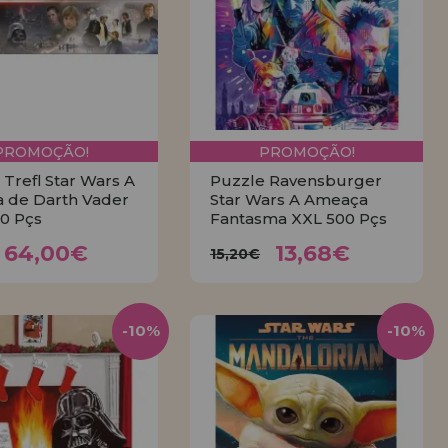
PROMOÇÃO!
PROMOÇÃO!
 Trefl Star Wars A
Puzzle Ravensburger
ia de Darth Vader
Star Wars A Ameaça
0 Pçs
Fantasma XXL 500 Pçs
64,00€
13,68€
,11€
15,20€
64,00€
13,68€
15,20€
COMPRAR
COMPRAR
-10%
-10%