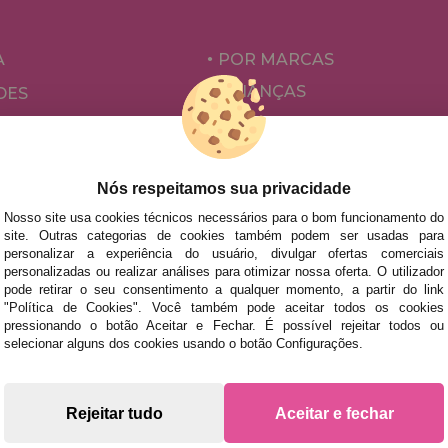
A
POR MARCAS
CRIANÇAS
DES
PARA ADULTOS
ÕES E OFERTAS
POR AUTORES
ACESSÓRIOS
Nós respeitamos sua privacidade
JOGOS DE TABULEIRO
Nosso site usa cookies técnicos necessários para o bom funcionamento do
site. Outras categorias de cookies também podem ser usadas para
personalizar a experiência do usuário, divulgar ofertas comerciais
personalizadas ou realizar análises para otimizar nossa oferta. O utilizador
pode retirar o seu consentimento a qualquer momento, a partir do link
"Política de Cookies". Você também pode aceitar todos os cookies
pressionando o botão Aceitar e Fechar. É possível rejeitar todos ou
selecionar alguns dos cookies usando o botão Configurações.
s rápidas no território peninsular, desde que a encomenda se
Rejeitar tudo
Aceitar e fechar