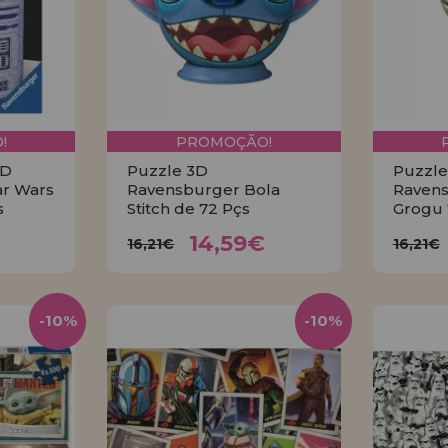
!
PROMOÇÃO!
3D
Puzzle 3D
Puzzle
ar Wars
Ravensburger Bola
Ravens
s
Stitch de 72 Pçs
Grogu 
€
14,59€
16,21€
16
14,59€
16,21€
16,21€
R
COMPRAR
-10%
-10%