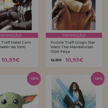
PROMOÇÃO!
PROMOÇÃO!
 Trefl Natal Com
Puzzle Trefl Grogu Star
Vader de 1000
Wars The Mandalorian
1000 Peça
10,93€
10,93€
,15€
12,15€
10,93€
10,93€
12,15€
COMPRAR
COMPRAR
-10%
-10%