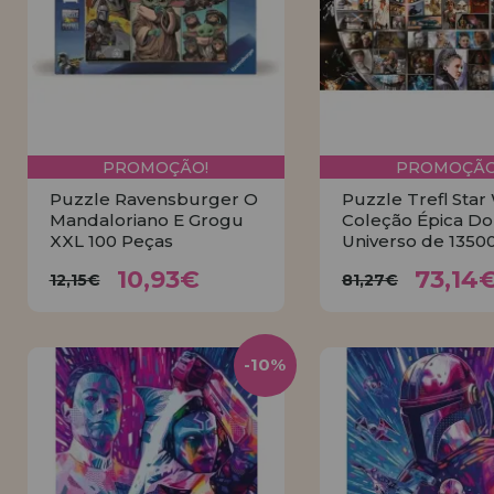
LIQUIDAÇÕES
EM FORMAÇÃO
info@casadopuzzle.pt
PROMOÇÃO!
PROMOÇÃO
Puzzle Ravensburger O
Puzzle Trefl Star
Mandaloriano E Grogu
Coleção Épica Do
XXL 100 Peças
Universo de 1350
10,93€
73,1
12,15€
81,27€
10,93€
73,14
12,15€
81,27€
COMPRAR
COMPRA
-10%