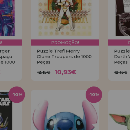
!
PROMOÇÃO!
rger
Puzzle Trefl Merry
Puzzle
spaço
Clone Troopers de 1000
Darth 
de 1000
Peças
Peças
8€
10,93€
12,15€
12
€
10,93€
12,15€
12,15€
R
COMPRAR
-10%
-10%