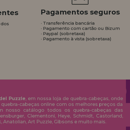
Pagamentos seguros
entes
· Transferência bancária
 dos
· Pagamento com cartão ou Bizum
· Paypal (sobretaxa)
· Pagamento à vista (sobretaxa)
del Puzzle
, em nossa loja de quebra-cabeças, onde
 quebra-cabeças online com os melhores preços da
em nosso catálogo todos os quebra-cabeças das
nsburger, Clementoni, Heye, Schmidt, Castorland,
k, Anatolian, Art Puzzle, Gibsons e muito mais.