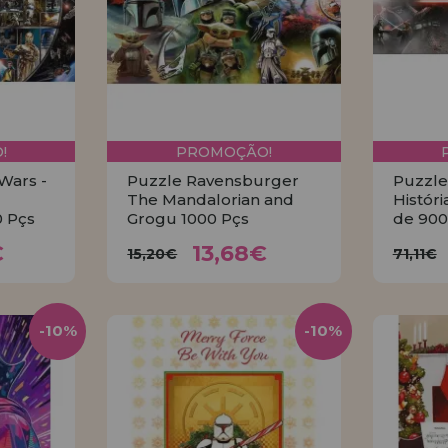
!
PROMOÇÃO!
 Wars -
Puzzle Ravensburger
Puzzle
The Mandalorian and
Histór
0 Pçs
Grogu 1000 Pçs
de 900
4€
13,68€
15,20€
71
€
13,68€
15,20€
71,11€
R
COMPRAR
-10%
-10%