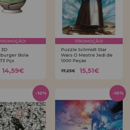
PROMOÇÃO!
PROMOÇÃO!
 3D
Puzzle Schmidt Star
burger Bola
Wars O Mestre Jedi de
73 Pçs
1000 Peças
14,59€
15,51€
,21€
17,23€
14,59€
15,51€
17,23€
COMPRAR
COMPRAR
-10%
-10%