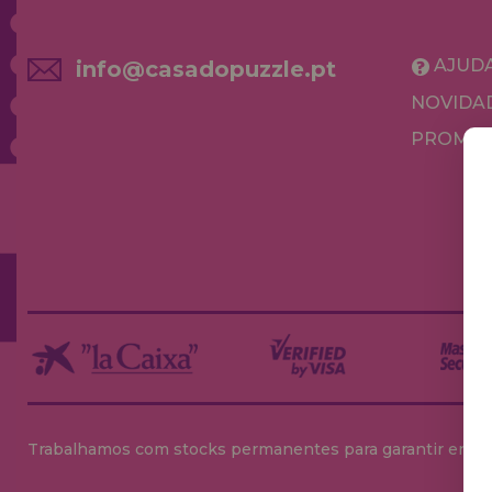
AJUD
info@casadopuzzle.pt
NOVIDA
PROMOÇ
Trabalhamos com stocks permanentes para garantir entrega