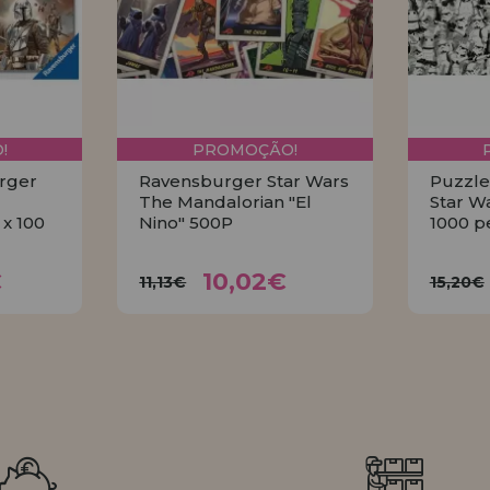
!
PROMOÇÃO!
rger
Ravensburger Star Wars
Puzzle
The Mandalorian "El
Star W
 x 100
Nino" 500P
1000 p
8€
10,02€
11,13€
15
€
10,02€
11,13€
15,20€
R
COMPRAR