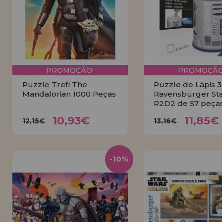
PROMOÇÃO!
PROMOÇÃO
Puzzle Trefl The
Puzzle de Lápis 
Mandalorian 1000 Peças
Ravensburger St
R2D2 de 57 peça
10,93€
11,85
12,15€
13,16€
10,93€
11,85€
12,15€
13,16€
COMPRAR
COMPRA
-10%