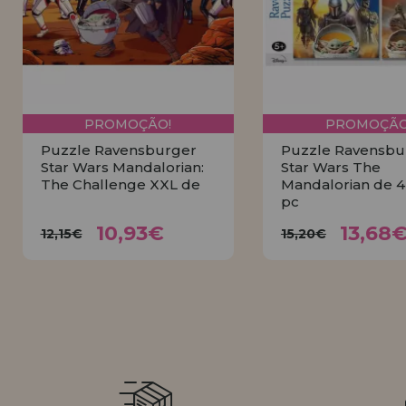
PROMOÇÃO!
PROMOÇÃO
Puzzle Ravensburger
Puzzle Ravensbu
Star Wars Mandalorian:
Star Wars The
The Challenge XXL de
Mandalorian de 4
pc
10,93€
13,6
12,15€
15,20€
10,93€
13,68
12,15€
15,20€
COMPRAR
COMPRA