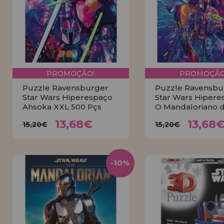
PROMOÇÃO!
PROMOÇÃO
Puzzle Ravensburger
Puzzle Ravensbu
Star Wars Hiperespaço
Star Wars Hipere
Ahsoka XXL 500 Pçs
O Mandaloriano 
13,68€
13,6
15,20€
15,20€
13,68€
13,68
15,20€
15,20€
COMPRAR
COMPRA
-10%