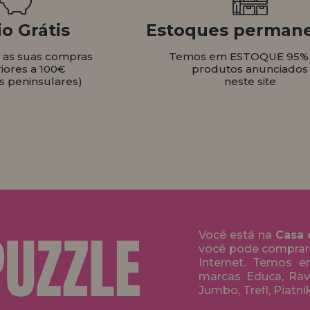
o Grátis
Estoques perman
s as suas compras
Temos em ESTOQUE 95%
iores a 100€
produtos anunciados
s peninsulares)
neste site
Você está na
Casa 
você pode comprar
Internet. Temos 
marcas Educa, Rave
Jumbo, Trefl, Piatni