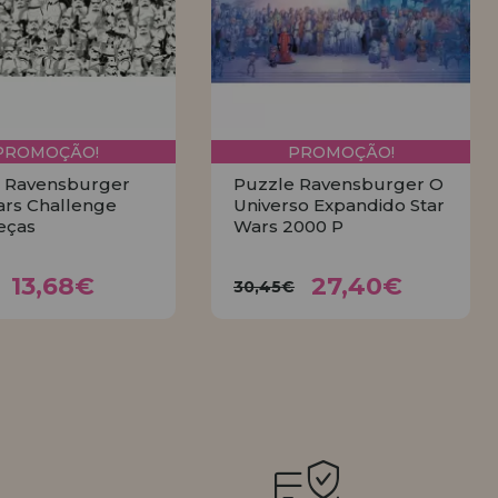
PROMOÇÃO!
PROMOÇÃO!
 Ravensburger
Puzzle Ravensburger O
ars Challenge
Universo Expandido Star
eças
Wars 2000 P
13,68€
27,40€
,20€
30,45€
13,68€
27,40€
30,45€
COMPRAR
COMPRAR