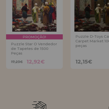
LIQUIDAÇÕES
EM FORMAÇÃO
info@casadopuzzle.pt
Puzzle D-Toys Ca
PROMOÇÃO!
Carpet Market 10
Puzzle Star O Vendedor
peças
de Tapetes de 1500
Peças
12,92€
12,15€
17,23€
12,92€
12,15€
17,23€
AVISE
AVISE