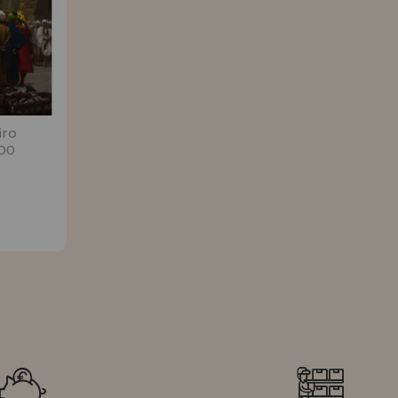
iro
00