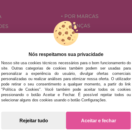
A
POR MARCAS
CRIANÇAS
DES
PARA ADULTOS
ÕES E OFERTAS
POR AUTORES
ACESSÓRIOS
Nós respeitamos sua privacidade
JOGOS DE TABULEIRO
Nosso site usa cookies técnicos necessários para o bom funcionamento do
site. Outras categorias de cookies também podem ser usadas para
personalizar a experiência do usuário, divulgar ofertas comerciais
personalizadas ou realizar análises para otimizar nossa oferta. O utilizador
pode retirar o seu consentimento a qualquer momento, a partir do link
"Política de Cookies". Você também pode aceitar todos os cookies
pressionando o botão Aceitar e Fechar. É possível rejeitar todos ou
selecionar alguns dos cookies usando o botão Configurações.
s rápidas no território peninsular, desde que a encomenda se
Rejeitar tudo
Aceitar e fechar