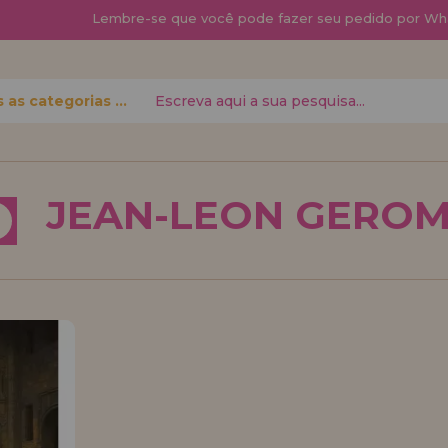
Lembre-se que
você pode fazer seu pedido por Wh
Todas as categorias
 senha?
JEAN-LEON GERO
quero me cadas
novo di
á fazer suas
Você é um Profis
 status de
seu negócio? Cada
condições de vend
Vá em frente! Est
REGISTRO 