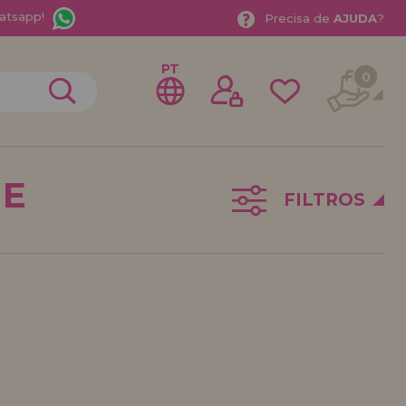
atsapp!
Precisa de
AJUDA
?
PT
0
ME
FILTROS
trar como
stribuidor
sional ou Empresa? Quer vender nossos produtos no
stre-se como distribuidor e conheça nossas
a com descontos especiais para distribuição.
ávamos esperando por você.
DE REVENDEDOR