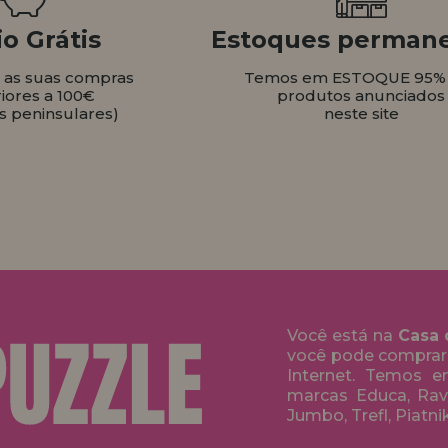
o Grátis
Estoques perman
s as suas compras
Temos em ESTOQUE 95%
iores a 100€
produtos anunciados
s peninsulares)
neste site
Você está na
Casa 
você pode comprar
Internet. Temos 
marcas Educa, Rave
Jumbo, Trefl, Piatni