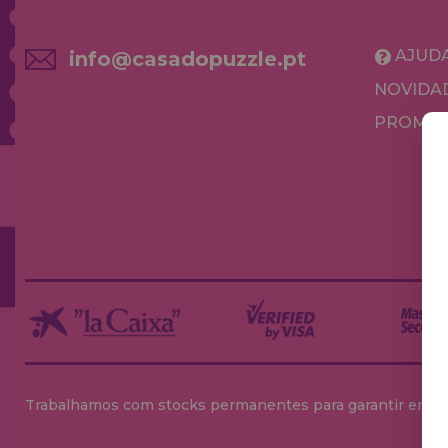
AJUD
info@casadopuzzle.pt
NOVIDA
PROMOÇ
Trabalhamos com stocks permanentes para garantir entrega