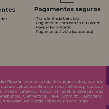
Pagamentos seguros
entes
· Transferência bancária
 dos
· Pagamento com cartão ou Bizum
· Paypal (sobretaxa)
· Pagamento à vista (sobretaxa)
del Puzzle
, em nossa loja de quebra-cabeças, onde
 quebra-cabeças online com os melhores preços da
em nosso catálogo todos os quebra-cabeças das
nsburger, Clementoni, Heye, Schmidt, Castorland,
k, Anatolian, Art Puzzle, Gibsons e muito mais.