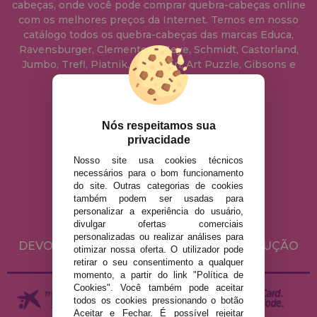
cabeças, onde você pode comprar quebra-cabeças online
com os melhores preços da Internet. Temos em nosso
catálogo todos os quebra-cabeças das marcas Educa,
Ravensburger, Clementoni, Heye, Schmidt, Castorland,
Jumbo, Trefl, Piatnik, Anatolian, Art Puzzle, Gibsons e
muito mais.
info@casadopuzzle.pt
Nós respeitamos sua
privacidade
Nosso site usa cookies técnicos
AVISO LEGAL
necessários para o bom funcionamento
do site. Outras categorias de cookies
POLÍTICA DE PRIVACIDADE
também podem ser usadas para
POLÍTICA DE COOKIES
personalizar a experiência do usuário,
divulgar ofertas comerciais
ENVIO E DEVOLUÇÕES
personalizadas ou realizar análises para
DEVOLUÇÕES / DIREITO DE LIVRE RESOLUÇÃO
otimizar nossa oferta. O utilizador pode
retirar o seu consentimento a qualquer
momento, a partir do link "Política de
Cookies". Você também pode aceitar
todos os cookies pressionando o botão
Aceitar e Fechar. É possível rejeitar