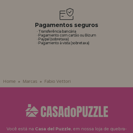
REGISTRO DE REVENDEDOR
Pagamentos seguros
· Transferência bancária
· Pagamento com cartão ou Bizum
· Paypal (sobretaxa)
· Pagamento à vista (sobretaxa)
Home
Marcas
Fabio Vettori
»
»
Você está na
Casa del Puzzle
, em nossa loja de quebra-