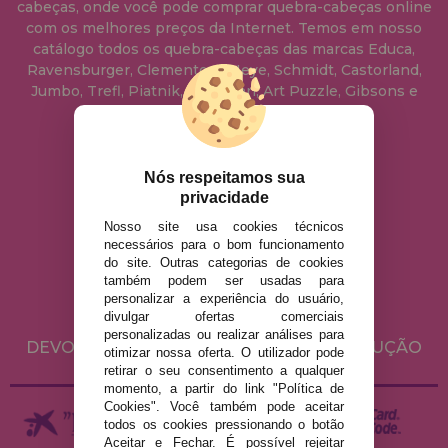
cabeças, onde você pode comprar quebra-cabeças online
com os melhores preços da Internet. Temos em nosso
catálogo todos os quebra-cabeças das marcas Educa,
Ravensburger, Clementoni, Heye, Schmidt, Castorland,
Jumbo, Trefl, Piatnik, Anatolian, Art Puzzle, Gibsons e
muito mais.
info@casadopuzzle.pt
Nós respeitamos sua
privacidade
Nosso site usa cookies técnicos
AVISO LEGAL
necessários para o bom funcionamento
do site. Outras categorias de cookies
POLÍTICA DE PRIVACIDADE
também podem ser usadas para
POLÍTICA DE COOKIES
personalizar a experiência do usuário,
divulgar ofertas comerciais
ENVIO E DEVOLUÇÕES
personalizadas ou realizar análises para
DEVOLUÇÕES / DIREITO DE LIVRE RESOLUÇÃO
otimizar nossa oferta. O utilizador pode
retirar o seu consentimento a qualquer
momento, a partir do link "Política de
Cookies". Você também pode aceitar
todos os cookies pressionando o botão
Aceitar e Fechar. É possível rejeitar