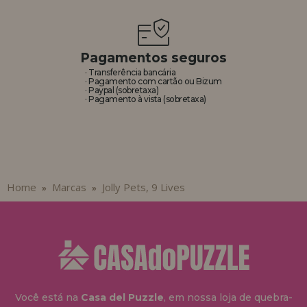
REGISTRO DE REVENDEDOR
Pagamentos seguros
· Transferência bancária
· Pagamento com cartão ou Bizum
· Paypal (sobretaxa)
· Pagamento à vista (sobretaxa)
Home
Marcas
Jolly Pets, 9 Lives
»
»
Você está na
Casa del Puzzle
, em nossa loja de quebra-