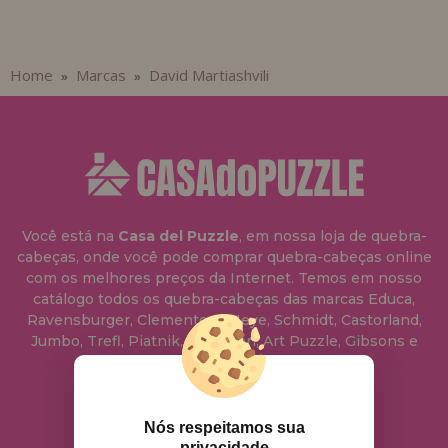
Home
Marcas
David Martiashvili
»
»
Você está na
Casa del Puzzle
, em nossa loja de quebra-
cabeças, onde você pode comprar quebra-cabeças online
com os melhores preços da Internet. Temos em nosso
catálogo todos os quebra-cabeças das marcas Educa,
Ravensburger, Clementoni, Heye, Schmidt, Castorland,
Jumbo, Trefl, Piatnik, Anatolian, Art Puzzle, Gibsons e
muito mais.
info@casadopuzzle.pt
Nós respeitamos sua
privacidade