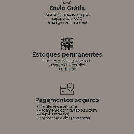
Envio Grátis
REGISTRO DE REVENDEDOR
Para todas as suas compras
superiores a 100€
(entregas peninsulares)
Estoques permanentes
Temos em ESTOQUE 95% dos
produtos anunciados
neste site
Pagamentos seguros
· Transferência bancária
· Pagamento com cartão ou Bizum
· Paypal (sobretaxa)
· Pagamento à vista (sobretaxa)