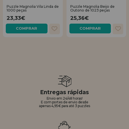
quero me cadastrar como
novo cliente
Puzzle Magnolia Vila Linda de
Puzzle Magnolia Beijo de
LIQUIDAÇÕES
1000 peças
Outono de 1023 peças
23,33€
25,36€
Ao criar uma conta em casadopuzzle.com você poderá fazer suas
compras rapidamente em nossa loja virtual, verificar o status de seus
COMPRAR
COMPRAR
EM FORMAÇÃO
pedidos e consultar suas operações anteriores.
info@casadopuzzle.pt
Vá em frente! Estávamos esperando por você.
NOVO CLIENTE
quero me cadastrar como
Entregas rápidas
novo distribuidor
Envio em 24/48 horas!
E com portes de envio desde
apenas 4,95€ para até 3 puzzles
Você é um Profissional ou Empresa? Quer vender nossos produtos no
seu negócio? Cadastre-se como distribuidor e conheça nossas
condições de venda com descontos especiais para distribuição.
Vá em frente! Estávamos esperando por você.