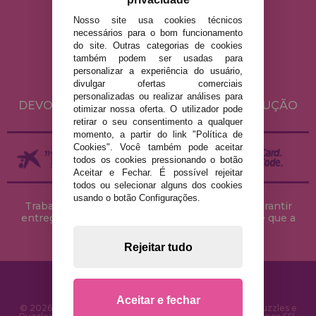
Nosso site usa cookies técnicos
AVISO LEGAL
necessários para o bom funcionamento
do site. Outras categorias de cookies
POLÍTICA DE PRIVACIDADE
também podem ser usadas para
POLÍTICA DE COOKIES
personalizar a experiência do usuário,
divulgar ofertas comerciais
ENVIO E DEVOLUÇÕES
personalizadas ou realizar análises para
DEVOLUÇÕES / DIREITO DE LIVRE RESOLUÇÃO
otimizar nossa oferta. O utilizador pode
retirar o seu consentimento a qualquer
momento, a partir do link "Política de
Cookies". Você também pode aceitar
todos os cookies pressionando o botão
Aceitar e Fechar. É possível rejeitar
todos ou selecionar alguns dos cookies
usando o botão Configurações.
Trabalhamos com stocks permanentes para garantir
entregas rápidas no território peninsular, desde que a
encomenda seja feita até às 18h00.
Rejeitar tudo
Aceitar e fechar
© 2026 CasaDoPuzzle.com - Loja Online para comprar Puzzles e