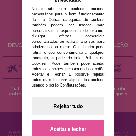
Nosso site usa cookies técnicos
AVISO LEGAL
necessários para o bom funcionamento
do site. Outras categorias de cookies
POLÍTICA DE PRIVACIDADE
também podem ser usadas para
POLÍTICA DE COOKIES
personalizar a experiência do usuário,
divulgar ofertas comerciais
ENVIO E DEVOLUÇÕES
personalizadas ou realizar análises para
DEVOLUÇÕES / DIREITO DE LIVRE RESOLUÇÃO
otimizar nossa oferta. O utilizador pode
retirar o seu consentimento a qualquer
momento, a partir do link "Política de
Cookies". Você também pode aceitar
todos os cookies pressionando o botão
Aceitar e Fechar. É possível rejeitar
todos ou selecionar alguns dos cookies
usando o botão Configurações.
Trabalhamos com stocks permanentes para garantir
entregas rápidas no território peninsular, desde que a
encomenda seja feita até às 18h00.
Rejeitar tudo
Aceitar e fechar
© 2026 CasaDoPuzzle.com - Loja Online para comprar Puzzles e