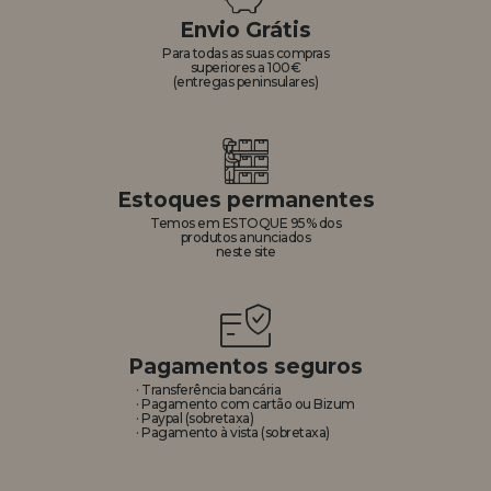
Envio Grátis
REGISTRO DE REVENDEDOR
Para todas as suas compras
superiores a 100€
(entregas peninsulares)
Estoques permanentes
Temos em ESTOQUE 95% dos
produtos anunciados
neste site
Pagamentos seguros
· Transferência bancária
· Pagamento com cartão ou Bizum
· Paypal (sobretaxa)
· Pagamento à vista (sobretaxa)