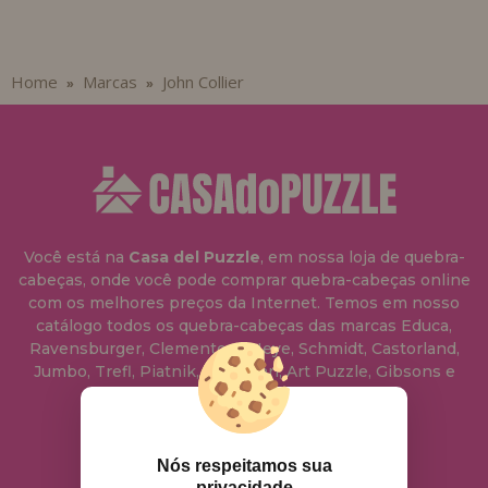
Home
Marcas
John Collier
»
»
Você está na
Casa del Puzzle
, em nossa loja de quebra-
cabeças, onde você pode comprar quebra-cabeças online
com os melhores preços da Internet. Temos em nosso
catálogo todos os quebra-cabeças das marcas Educa,
Ravensburger, Clementoni, Heye, Schmidt, Castorland,
Jumbo, Trefl, Piatnik, Anatolian, Art Puzzle, Gibsons e
muito mais.
info@casadopuzzle.pt
Nós respeitamos sua
privacidade