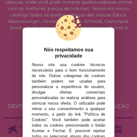
cabeças, onde você pode comprar quebra-cabeças online
com os melhores preços da Internet. Temos em nosso
catálogo todos os quebra-cabeças das marcas Educa,
Ravensburger, Clementoni, Heye, Schmidt, Castorland,
Jumbo, Trefl, Piatnik, Anatolian, Art Puzzle, Gibsons e
muito mais.
Nós respeitamos sua
info@casadopuzzle.pt
privacidade
Nosso site usa cookies técnicos
necessários para o bom funcionamento
AVISO LEGAL
do site. Outras categorias de cookies
POLÍTICA DE PRIVACIDADE
também podem ser usadas para
personalizar a experiência do usuário,
POLÍTICA DE COOKIES
divulgar ofertas comerciais
ENVIO E DEVOLUÇÕES
personalizadas ou realizar análises para
otimizar nossa oferta. O utilizador pode
DEVOLUÇÕES / DIREITO DE LIVRE RESOLUÇÃO
retirar o seu consentimento a qualquer
momento, a partir do link "Política de
Cookies". Você também pode aceitar
todos os cookies pressionando o botão
Aceitar e Fechar. É possível rejeitar
todos ou selecionar alguns dos cookies