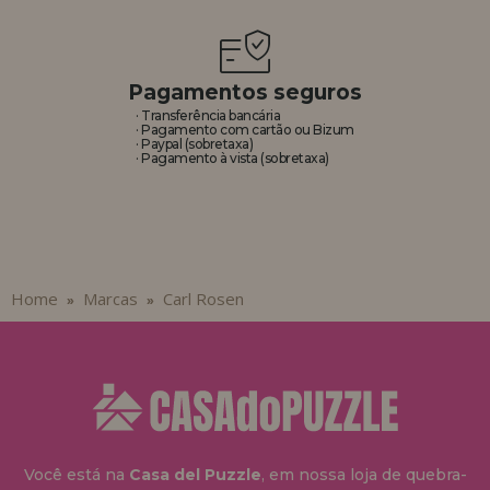
REGISTRO DE REVENDEDOR
Pagamentos seguros
· Transferência bancária
· Pagamento com cartão ou Bizum
· Paypal (sobretaxa)
· Pagamento à vista (sobretaxa)
Home
Marcas
Carl Rosen
»
»
Você está na
Casa del Puzzle
, em nossa loja de quebra-