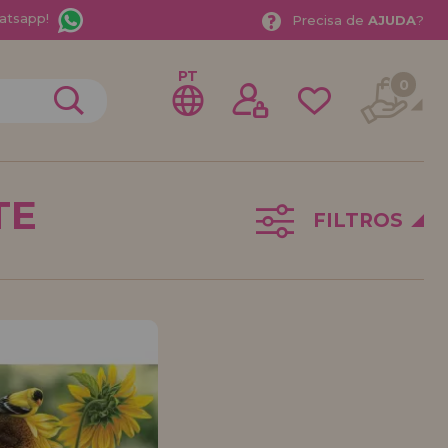
atsapp!
Precisa de
AJUDA
?
PT
0
TE
FILTROS
trar como
stribuidor
sional ou Empresa? Quer vender nossos produtos no
stre-se como distribuidor e conheça nossas
a com descontos especiais para distribuição.
ávamos esperando por você.
DE REVENDEDOR