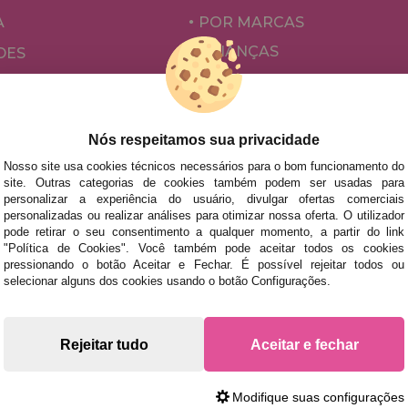
A
POR MARCAS
CRIANÇAS
DES
PARA ADULTOS
ÕES E OFERTAS
POR AUTORES
ACESSÓRIOS
Nós respeitamos sua privacidade
JOGOS DE TABULEIRO
Nosso site usa cookies técnicos necessários para o bom funcionamento do
site. Outras categorias de cookies também podem ser usadas para
personalizar a experiência do usuário, divulgar ofertas comerciais
personalizadas ou realizar análises para otimizar nossa oferta. O utilizador
pode retirar o seu consentimento a qualquer momento, a partir do link
"Política de Cookies". Você também pode aceitar todos os cookies
pressionando o botão Aceitar e Fechar. É possível rejeitar todos ou
selecionar alguns dos cookies usando o botão Configurações.
s rápidas no território peninsular, desde que a encomenda se
Rejeitar tudo
Aceitar e fechar
Modifique suas configurações