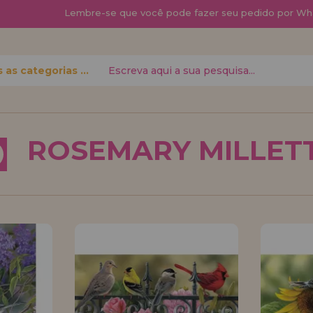
Lembre-se que
você pode fazer seu pedido por Wh
Todas as categorias
 senha?
ROSEMARY MILLET
quero me cadas
novo di
á fazer suas
Você é um Profis
 status de
seu negócio? Cada
condições de vend
Vá em frente! Est
REGISTRO 