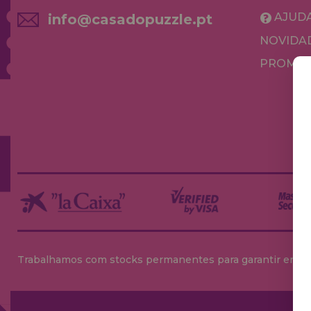
AJUD
info@casadopuzzle.pt
NOVIDA
PROMOÇ
Trabalhamos com stocks permanentes para garantir entrega