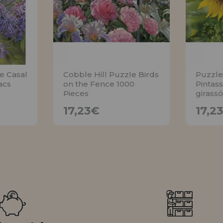
e Casal
Cobble Hill Puzzle Birds
Puzzle
acs
on the Fence 1000
Pintass
Pieces
girassó
17,23€
17,23€
17,2
AVISE