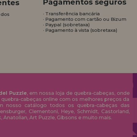
Pagamentos seguros
entes
· Transferência bancária
 dos
· Pagamento com cartão ou Bizum
· Paypal (sobretaxa)
· Pagamento à vista (sobretaxa)
del Puzzle
, em nossa loja de quebra-cabeças, onde
 quebra-cabeças online com os melhores preços da
em nosso catálogo todos os quebra-cabeças das
nsburger, Clementoni, Heye, Schmidt, Castorland,
k, Anatolian, Art Puzzle, Gibsons e muito mais.