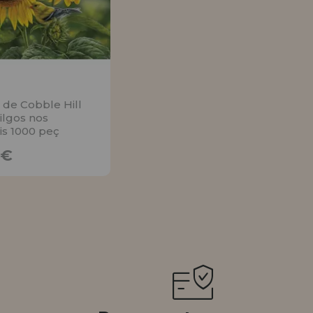
 de Cobble Hill
ilgos nos
is 1000 peç
17,23€
3€
AVISE