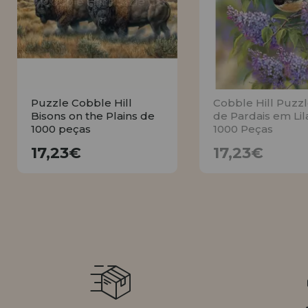
LIQUIDAÇÕES
EM FORMAÇÃO
info@casadopuzzle.pt
Puzzle Cobble Hill
Cobble Hill Puzzl
Bisons on the Plains de
de Pardais em Lil
1000 peças
1000 Peças
17,23€
17,23€
17,23€
17,23€
COMPRAR
AVISE