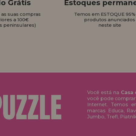
o Grátis
Estoques perman
s as suas compras
Temos em ESTOQUE 95%
iores a 100€
produtos anunciados
s peninsulares)
neste site
Você está na
Casa 
você pode comprar
Internet. Temos 
marcas Educa, Rave
Jumbo, Trefl, Piatni