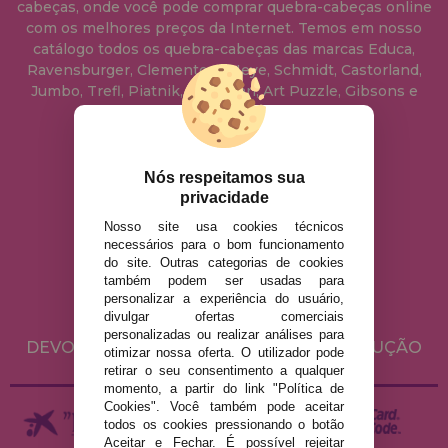
cabeças, onde você pode comprar quebra-cabeças online
com os melhores preços da Internet. Temos em nosso
catálogo todos os quebra-cabeças das marcas Educa,
Ravensburger, Clementoni, Heye, Schmidt, Castorland,
Jumbo, Trefl, Piatnik, Anatolian, Art Puzzle, Gibsons e
muito mais.
info@casadopuzzle.pt
Nós respeitamos sua
privacidade
Nosso site usa cookies técnicos
AVISO LEGAL
necessários para o bom funcionamento
do site. Outras categorias de cookies
POLÍTICA DE PRIVACIDADE
também podem ser usadas para
POLÍTICA DE COOKIES
personalizar a experiência do usuário,
divulgar ofertas comerciais
ENVIO E DEVOLUÇÕES
personalizadas ou realizar análises para
DEVOLUÇÕES / DIREITO DE LIVRE RESOLUÇÃO
otimizar nossa oferta. O utilizador pode
retirar o seu consentimento a qualquer
momento, a partir do link "Política de
Cookies". Você também pode aceitar
todos os cookies pressionando o botão
Aceitar e Fechar. É possível rejeitar