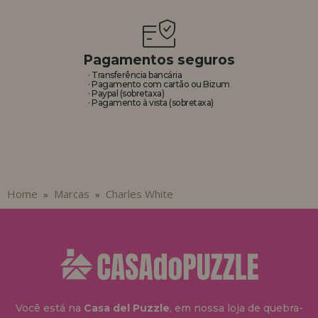
REGISTRO DE REVENDEDOR
Pagamentos seguros
· Transferência bancária
· Pagamento com cartão ou Bizum
· Paypal (sobretaxa)
· Pagamento à vista (sobretaxa)
Home
Marcas
Charles White
»
»
Você está na
Casa del Puzzle
, em nossa loja de quebra-