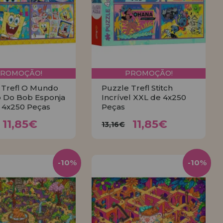
PROMOÇÃO!
PROMOÇÃO!
 Trefl O Mundo
Puzzle Trefl Stitch
 Do Bob Esponja
Incrível XXL de 4x250
 4x250 Peças
Peças
11,85€
11,85€
,16€
13,16€
11,85€
11,85€
13,16€
COMPRAR
COMPRAR
-10%
-10%