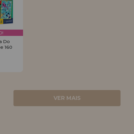
!
a Do
e 160
6€
R
VER MAIS