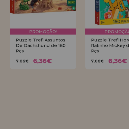
PROMOÇÃO!
PROMOÇÃO
Puzzle Trefl Assuntos
Puzzle Trefl Hor
De Dachshund de 160
Ratinho Mickey d
Pçs
Pçs
6,36€
6,3
7,06€
7,06€
6,36€
6,36€
7,06€
7,06€
COMPRAR
COMPRA