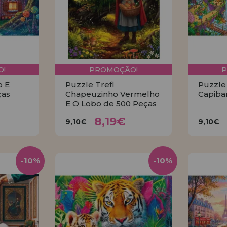
!
PROMOÇÃO!
o E
Puzzle Trefl
Puzzle
ças
Chapeuzinho Vermelho
Capiba
E O Lobo de 500 Peças
€
8,19€
9,10€
9
8,19€
9,10€
9,10€
R
COMPRAR
-10%
-10%