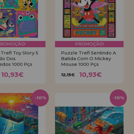
PROMOÇÃO!
PROMOÇÃO!
Trefl Toy Story 5
Puzzle Trefl Sentindo A
do Dos
Batida Com O Mickey
edos 1000 Pçs
Mouse 1000 Pçs
10,93€
10,93€
,15€
12,15€
10,93€
10,93€
12,15€
COMPRAR
COMPRAR
-10%
-10%