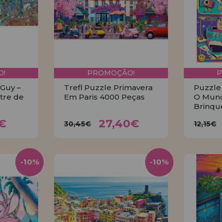
!
PROMOÇÃO!
 Guy –
Trefl Puzzle Primavera
Puzzle 
tre de
Em Paris 4000 Peças
O Mun
Brinqu
5€
27,40€
30,45€
12
5€
27,40€
30,45€
12,15€
R
COMPRAR
-10%
-10%