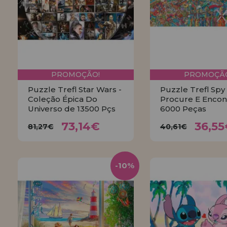
LIQUIDAÇÕES
EM FORMAÇÃO
info@casadopuzzle.pt
PROMOÇÃO!
PROMOÇÃO
Puzzle Trefl Star Wars -
Puzzle Trefl Spy
Coleção Épica Do
Procure E Encon
Universo de 13500 Pçs
6000 Peças
73,14€
36,5
81,27€
40,61€
73,14€
36,5
81,27€
40,61€
COMPRAR
COMPRA
-10%