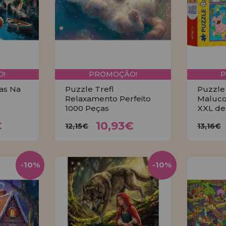
!
PROMOÇÃO!
ias Na
Puzzle Trefl
Puzzle
Relaxamento Perfeito
Maluco
1000 Peças
XXL de
3€
10,93€
12,15€
13
€
10,93€
12,15€
13,16€
R
COMPRAR
-10%
-10%