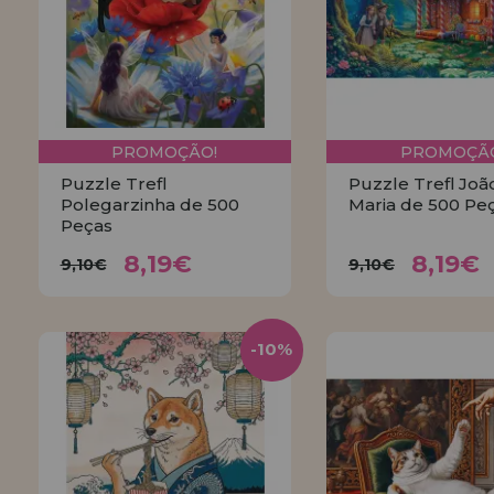
PROMOÇÃO!
PROMOÇÃO
Puzzle Trefl
Puzzle Trefl Joã
Polegarzinha de 500
Maria de 500 Pe
Peças
8,19€
8,19
9,10€
9,10€
8,19€
8,19€
9,10€
9,10€
COMPRAR
COMPRA
-10%