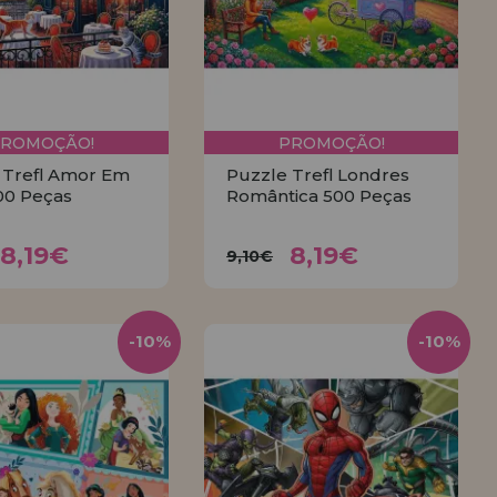
PROMOÇÃO!
PROMOÇÃO!
 Trefl Amor Em
Puzzle Trefl Londres
00 Peças
Romântica 500 Peças
8,19€
8,19€
,10€
9,10€
8,19€
8,19€
9,10€
COMPRAR
COMPRAR
-10%
-10%