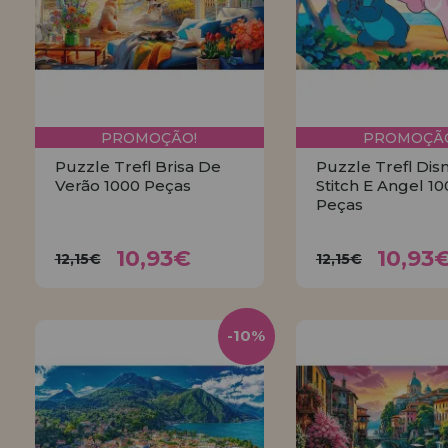
PROMOÇÃO!
PROMOÇÃO
Puzzle Trefl Brisa De
Puzzle Trefl Dis
Verão 1000 Peças
Stitch E Angel 1
Peças
10,93€
10,9
12,15€
12,15€
10,93€
10,93
12,15€
12,15€
COMPRAR
COMPRA
-10%