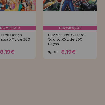
PROMOÇÃO!
PROMOÇÃO!
 Trefl Dança
Puzzle Trefl O Herói
lhosa XXL de 300
Oculto XXL de 300
Peças
8,19€
8,19€
,10€
9,10€
8,19€
8,19€
9,10€
COMPRAR
COMPRAR