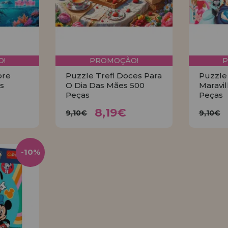
!
PROMOÇÃO!
ore
Puzzle Trefl Doces Para
Puzzle
s
O Dia Das Mães 500
Maravi
Peças
Peças
€
8,19€
9,10€
9
8,19€
9,10€
9,10€
R
COMPRAR
-10%