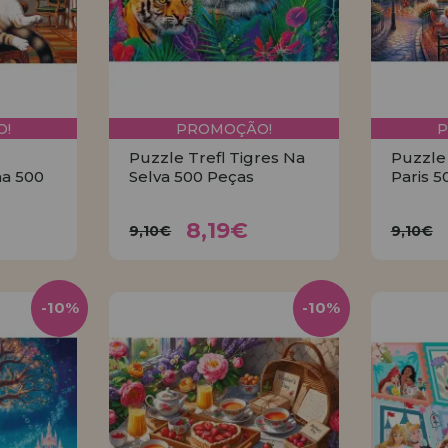
!
PROMOÇÃO!
Puzzle Trefl Tigres Na
Puzzle
ha 500
Selva 500 Peças
Paris 5
€
8,19€
9,10€
9
8,19€
9,10€
9,10€
R
COMPRAR
-10%
-10%