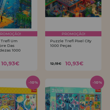
PROMOÇÃO!
PROMOÇÃO!
 Trefl Um
Puzzle Trefl Pixel City
bre Das
1000 Peças
dezas 1000
10,93€
10,93€
,15€
12,15€
10,93€
10,93€
12,15€
COMPRAR
COMPRAR
-10%
-10%