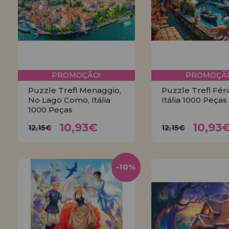
PROMOÇÃO!
PROMOÇÃO
Puzzle Trefl Menaggio,
Puzzle Trefl Fér
No Lago Como, Itália
Itália 1000 Peças
1000 Peças
10,93€
10,9
12,15€
12,15€
10,93€
10,93
12,15€
12,15€
COMPRAR
COMPRA
-10%