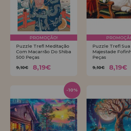
PROMOÇÃO!
PROMOÇÃO
Puzzle Trefl Meditação
Puzzle Trefl Sua
Com Macarrão Do Shiba
Majestade Fofin
500 Peças
Peças
8,19€
8,19
9,10€
9,10€
8,19€
8,19€
9,10€
9,10€
COMPRAR
COMPRA
-10%