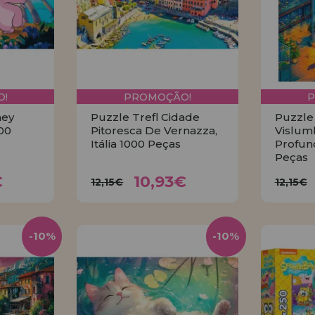
!
PROMOÇÃO!
ney
Puzzle Trefl Cidade
Puzzle
000
Pitoresca De Vernazza,
Vislum
Itália 1000 Peças
Profun
Peças
3€
10,93€
12,15€
12
€
10,93€
12,15€
12,15€
R
COMPRAR
-10%
-10%