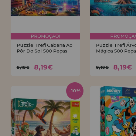
PROMOÇÃO!
PROMOÇÃO
Puzzle Trefl Cabana Ao
Puzzle Trefl Árv
Pôr Do Sol 500 Peças
Mágica 500 Peça
8,19€
8,19
9,10€
9,10€
8,19€
8,19€
9,10€
9,10€
COMPRAR
COMPRA
-10%