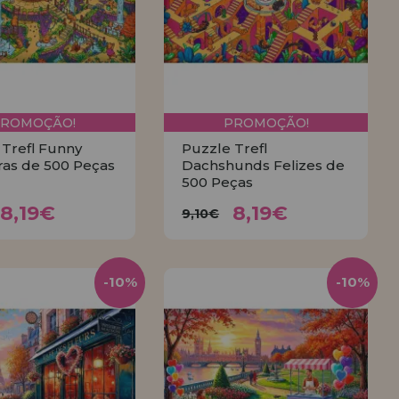
PROMOÇÃO!
PROMOÇÃO!
 Trefl Funny
Puzzle Trefl
ras de 500 Peças
Dachshunds Felizes de
500 Peças
8,19€
8,19€
,10€
9,10€
8,19€
8,19€
9,10€
COMPRAR
COMPRAR
-10%
-10%