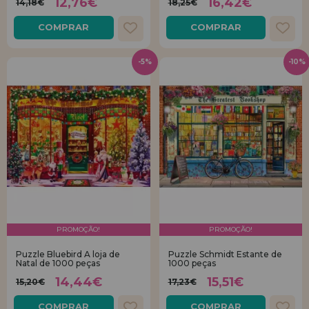
12,76€
16,42€
14,18€
18,25€
COMPRAR
COMPRAR
-5%
-10%
PROMOÇÃO!
PROMOÇÃO!
Puzzle Bluebird A loja de
Puzzle Schmidt Estante de
Natal de 1000 peças
1000 peças
14,44€
15,51€
15,20€
17,23€
COMPRAR
COMPRAR