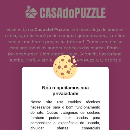
Você está na
Casa del Puzzle
, em nossa loja de quebra-
cabeças, onde você pode comprar quebra-cabeças online
com os melhores preços da Internet. Temos em nosso
catálogo todos os quebra-cabeças das marcas Educa,
Ravensburger, Clementoni, Heye, Schmidt, Castorland,
Jumbo, Trefl, Piatnik, Anatolian, Art Puzzle, Gibsons e
muito mais.
info@casadopuzzle.pt
Nós respeitamos sua
privacidade
Nosso site usa cookies técnicos
AVISO LEGAL
necessários para o bom funcionamento
POLÍTICA DE PRIVACIDADE
do site. Outras categorias de cookies
também podem ser usadas para
POLÍTICA DE COOKIES
personalizar a experiência do usuário,
ENVIO E DEVOLUÇÕES
divulgar ofertas comerciais