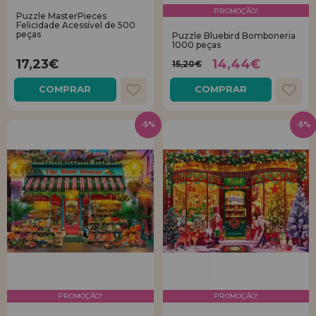
quero me cadastrar como
PROMOÇÃO!
novo cliente
Puzzle MasterPieces
LIQUIDAÇÕES
Felicidade Acessível de 500
peças
Puzzle Bluebird Bomboneria
1000 peças
Ao criar uma conta em casadopuzzle.com você poderá fazer suas
17,23€
14,44€
15,20€
compras rapidamente em nossa loja virtual, verificar o status de seus
EM FORMAÇÃO
pedidos e consultar suas operações anteriores.
COMPRAR
COMPRAR
info@casadopuzzle.pt
Vá em frente! Estávamos esperando por você.
-5%
-5%
NOVO CLIENTE
quero me cadastrar como
novo distribuidor
Você é um Profissional ou Empresa? Quer vender nossos produtos no
seu negócio? Cadastre-se como distribuidor e conheça nossas
condições de venda com descontos especiais para distribuição.
PROMOÇÃO!
PROMOÇÃO!
Vá em frente! Estávamos esperando por você.