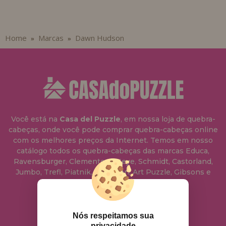
Home
Marcas
Dawn Hudson
»
»
Você está na
Casa del Puzzle
, em nossa loja de quebra-
cabeças, onde você pode comprar quebra-cabeças online
com os melhores preços da Internet. Temos em nosso
catálogo todos os quebra-cabeças das marcas Educa,
Ravensburger, Clementoni, Heye, Schmidt, Castorland,
Jumbo, Trefl, Piatnik, Anatolian, Art Puzzle, Gibsons e
muito mais.
info@casadopuzzle.pt
Nós respeitamos sua
privacidade