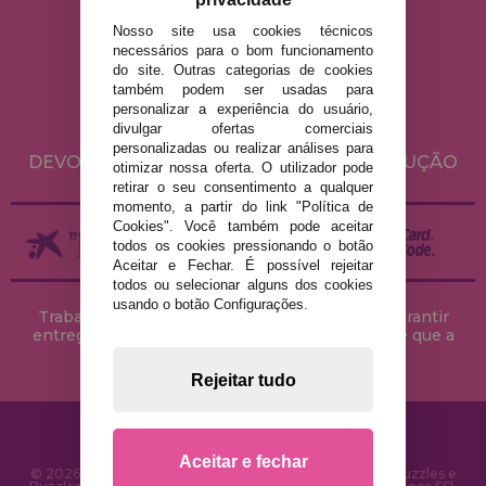
Nosso site usa cookies técnicos
AVISO LEGAL
necessários para o bom funcionamento
do site. Outras categorias de cookies
POLÍTICA DE PRIVACIDADE
também podem ser usadas para
POLÍTICA DE COOKIES
personalizar a experiência do usuário,
divulgar ofertas comerciais
ENVIO E DEVOLUÇÕES
personalizadas ou realizar análises para
DEVOLUÇÕES / DIREITO DE LIVRE RESOLUÇÃO
otimizar nossa oferta. O utilizador pode
retirar o seu consentimento a qualquer
momento, a partir do link "Política de
Cookies". Você também pode aceitar
todos os cookies pressionando o botão
Aceitar e Fechar. É possível rejeitar
todos ou selecionar alguns dos cookies
usando o botão Configurações.
Trabalhamos com stocks permanentes para garantir
entregas rápidas no território peninsular, desde que a
encomenda seja feita até às 18h00.
Rejeitar tudo
Aceitar e fechar
© 2026 CasaDoPuzzle.com - Loja Online para comprar Puzzles e