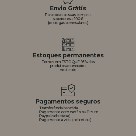
Envio Grátis
REGISTRO DE REVENDEDOR
Para todas as suas compras
superiores a 100€
(entregas peninsulares)
Estoques permanentes
Temos em ESTOQUE 95% dos
produtos anunciados
neste site
Pagamentos seguros
· Transferência bancária
· Pagamento com cartão ou Bizum
· Paypal (sobretaxa)
· Pagamento à vista (sobretaxa)